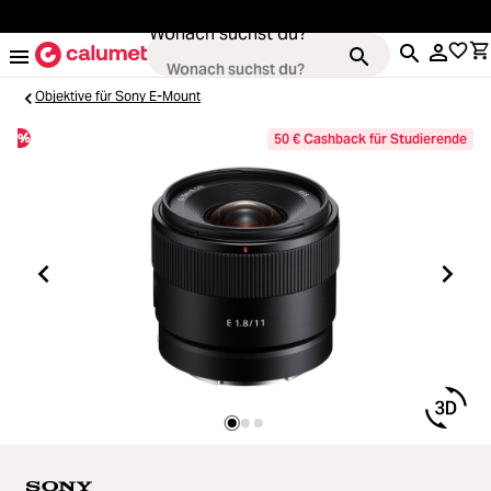
alt springen
Wonach suchst du?
Objektive für Sony E-Mount
%
50 € Cashback für Studierende
Kameras
Loading...
Objektive
Loading...
Video & Drohnen
Loading...
Stative & Gimbals
Loading...
Taschen
Loading...