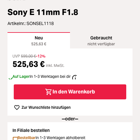
Zubehör
Sony E 11mm F1.8
Loading...
Licht & Studio
Artikelnr.:
SONSEL1118
Loading...
Bildbearbeitung
Neu
Gebraucht
525,63 €
nicht verfügbar
Loading...
Ferngläser
UVP
599,00 €
-12%
525,63 €
inkl. MwSt.
Loading...
Second Hand
Auf Lager
In 1-3 Werktagen bei dir
Loading...
SALE
In den Warenkorb
Loading...
Zur Wunschliste hinzufügen
oder
In Filiale bestellen
Bestellbar
In 1-3 Werktagen abholbereit