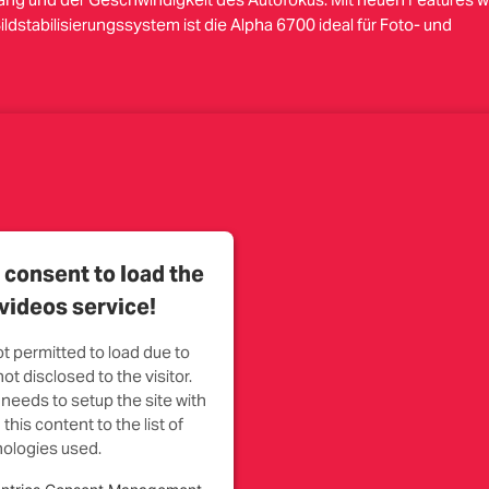
dstabilisierungssystem ist die Alpha 6700 ideal für Foto- und
consent to load the
videos service!
ot permitted to load due to
ot disclosed to the visitor.
needs to setup the site with
this content to the list of
ologies used.