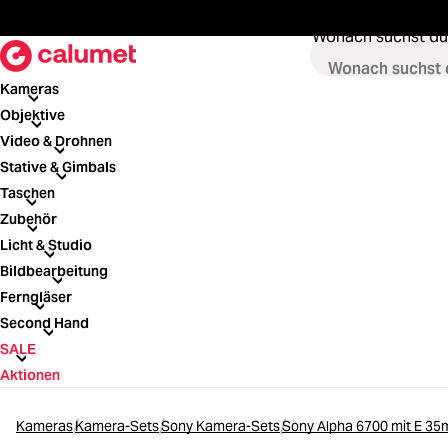
springen
Zur Hauptnavigation springen
Wonach suchst du
Kameras
Kameras
Objektive
Objektive
Video & Drohnen
Video & Drohnen
Stative & Gimbals
Stative & Gimbals
Taschen
Taschen
Zubehör
Zubehör
Licht & Studio
Licht & Studio
Bildbearbeitung
Bildbearbeitung
Ferngläser
Ferngläser
Second Hand
Second Hand
SALE
SALE
Aktionen
Kameras
Kamera-Sets
Sony Kamera-Sets
Sony Alpha 6700 mit E 3