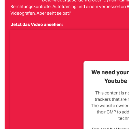
Belichtungskontrolle, Autoframing und einem verbesserten Bil
Videografen. Aber seht selbst!"
Jetzt das Video ansehen:
We need your 
Youtube 
This content is n
trackers that are n
The website owner 
their CMP to add 
techn