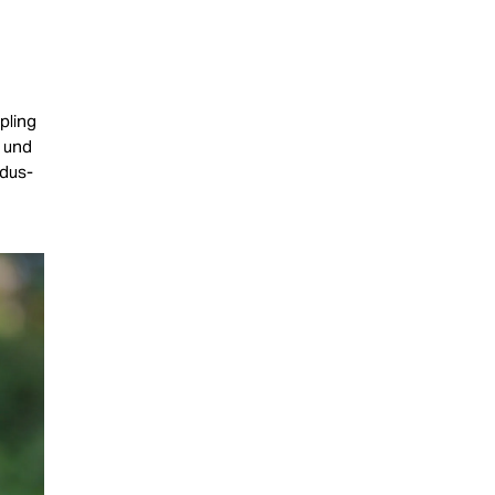
pling
l und
odus-