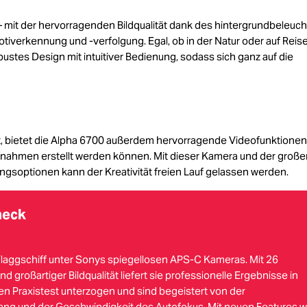
– mit der hervorragenden Bildqualität dank des hintergrundbeleuc
otiverkennung und -verfolgung. Egal, ob in der Natur oder auf Reise
ustes Design mit intuitiver Bedienung, sodass sich ganz auf die
lt, bietet die Alpha 6700 außerdem hervorragende Videofunktionen
fnahmen erstellt werden können. Mit dieser Kamera und der große
gsoptionen kann der Kreativität freien Lauf gelassen werden.
heck
Flaggschiff unter Sonys spiegellosen APS-C Kameras. Mit 26
d großartiger Bildqualität liefert sie professionelle Ergebnisse in
ven Praxistest unterzogen und sind begeistert von der
g und der Geschwindigkeit des Autofokus. Mit neuen Features w