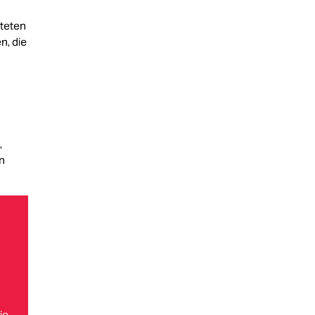
hteten
n, die
,
n
ie