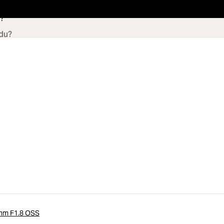
?
5mm F1.8 OSS