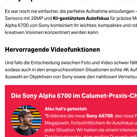
Es war noch nie einfacher, die perfekte Aufnahme einzufangen 
Sensors mit 26MP und
KI-gestütztem Autofokus
für präzise M
Alpha 6700 von Sony kombiniert ihr leichtes, kompaktes und rob
kreativen Visionen konzentriert werden kann.
Hervorragende Videofunktionen
Und falls die Entscheidung zwischen Foto und Video schwer fäl
sodass auch in den anspruchsvollsten Situationen echte 4K Au
Auswahl an Objektiven von Sony sowie den nahtlosen Vernetzun
Die Sony Alpha 6700 im Calumet-Praxis-C
Alex hat's getestet:
"Entdecke die neue
Sony A6700
, das neue 
Megapixeln, fortschrittlichem AI-Autofokus un
jeder Situation. Wir haben sie einem intensi
Detailwiedergabe, dem großen Dynamikumfan