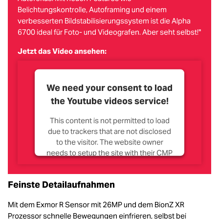
Belichtungskontrolle, Autoframing und einem
verbesserten Bildstabilisierungssystem ist die Alpha
6700 ideal für Foto- und Videografen. Aber seht selbst!"
Jetzt das Video ansehen:
We need your consent to load
the Youtube videos service!
This content is not permitted to load
due to trackers that are not disclosed
to the visitor. The website owner
needs to setup the site with their CMP
to add this content to the list of
technologies used.
Feinste Detailaufnahmen
Powered by
Usercentrics Consent
Management Platform
Mit dem Exmor R Sensor mit 26MP und dem BionZ XR
Prozessor schnelle Bewegungen einfrieren, selbst bei