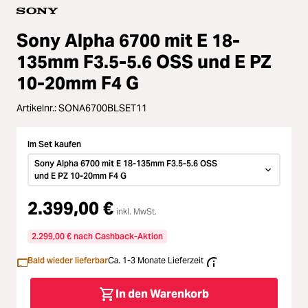
Loading...
Zubehör
Loading...
Sony Alpha 6700 mit E 18-
Licht & Studio
135mm F3.5-5.6 OSS und E PZ
Loading...
Bildbearbeitung
10-20mm F4 G
Artikelnr.:
SONA6700BLSET11
Loading...
Ferngläser
Im Set kaufen
Loading...
Second Hand
Sony Alpha 6700 mit E 18-135mm F3.5-5.6 OSS
und E PZ 10-20mm F4 G
Loading...
SALE
2.399,00 €
inkl. MwSt.
2.299,00 € nach Cashback-Aktion
Bald wieder lieferbar
Ca. 1-3 Monate Lieferzeit
In den Warenkorb