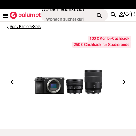
alt springen
Wonach suchst du?
Sony Kamera-Sets
100 € Kombi-Cashback
Loading...
250 € Cashback für Studierende
Kameras
Loading...
Objektive
Loading...
Video & Drohnen
Loading...
Stative & Gimbals
Loading...
Taschen