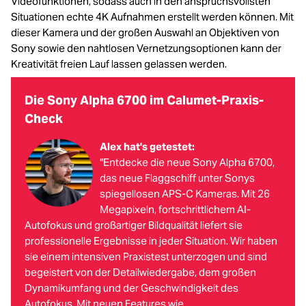
Videofunktionen, sodass auch in den anspruchsvollsten
Situationen echte 4K Aufnahmen erstellt werden können. Mit
dieser Kamera und der großen Auswahl an Objektiven von
Sony sowie den nahtlosen Vernetzungsoptionen kann der
Kreativität freien Lauf lassen gelassen werden.
Die Sony Alpha 6700 im Calumet-Praxis-
Check
Alex hat's getestet:
"Entdecke die neue Sony Alpha 6700,
das neue Flaggschiff unter Sonys
spiegellosen APS-C Kameras. Mit 26
Megapixeln, fortschrittlichem AI-
Autofokus und großartiger Bildqualität liefert sie
professionelle Ergebnisse in jeder Situation. Wir haben
sie einem intensiven Praxistest unterzogen und sind
begeistert von der Detailwiedergabe, dem großen
Dynamikumfang und der Geschwindigkeit des
Autofokus. Mit neuen Features wie