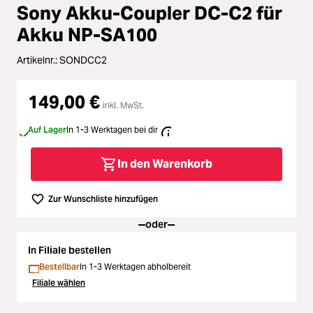
Loading...
Zubehör
Sony Akku-Coupler DC-C2 für
Loading...
Akku NP-SA100
Licht & Studio
Artikelnr.:
SONDCC2
Loading...
Bildbearbeitung
149,00 €
Loading...
inkl. MwSt.
Ferngläser
Auf Lager
In 1-3 Werktagen bei dir
Loading...
Second Hand
In den Warenkorb
Loading...
SALE
Zur Wunschliste hinzufügen
oder
Loading...
In Filiale bestellen
Bestellbar
In 1-3 Werktagen abholbereit
Filiale wählen