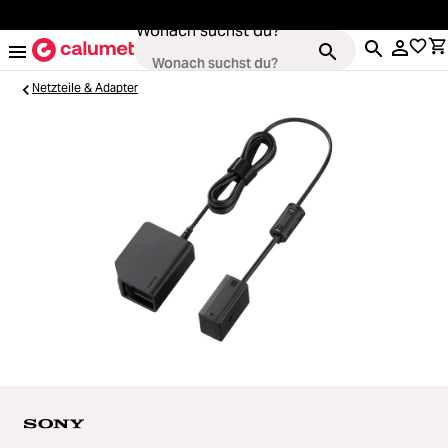
alt springen
Wonach suchst du?
Netzteile & Adapter
Kameras
Loading...
Objektive
Loading...
Video & Drohnen
Loading...
Stative & Gimbals
Loading...
Taschen