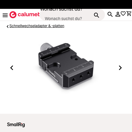
alt springen
Wonach suchst du?
Schnellwechseladapter & -platten
Kameras
Loading...
Objektive
Loading...
Video & Drohnen
Loading...
Stative & Gimbals
Loading...
Taschen
Loading...