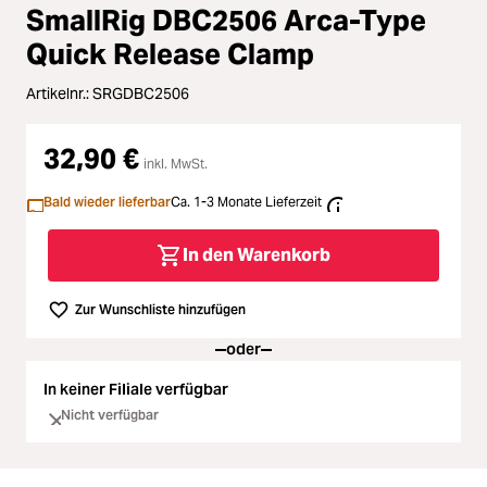
Zubehör
SmallRig DBC2506 Arca-Type
Loading...
Quick Release Clamp
Licht & Studio
Artikelnr.:
SRGDBC2506
Loading...
Bildbearbeitung
32,90 €
Loading...
inkl. MwSt.
Ferngläser
Bald wieder lieferbar
Ca. 1-3 Monate Lieferzeit
Loading...
Second Hand
In den Warenkorb
Loading...
SALE
Zur Wunschliste hinzufügen
oder
Loading...
In keiner Filiale verfügbar
Nicht verfügbar