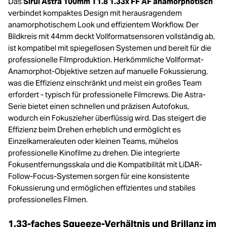
Das
Sirui Astra 100mm T1.8 1.33x FF AF anamorphotisch
verbindet kompaktes Design mit herausragendem
anamorphotischem Look und effizientem Workflow. Der
Bildkreis mit 44mm deckt Vollformatsensoren vollständig ab,
ist kompatibel mit spiegellosen Systemen und bereit für die
professionelle Filmproduktion. Herkömmliche Vollformat-
Anamorphot-Objektive setzen auf manuelle Fokussierung,
was die Effizienz einschränkt und meist ein großes Team
erfordert - typisch für professionelle Filmcrews. Die Astra-
Serie bietet einen schnellen und präzisen Autofokus,
wodurch ein Fokuszieher überflüssig wird. Das steigert die
Effizienz beim Drehen erheblich und ermöglicht es
Einzelkameraleuten oder kleinen Teams, mühelos
professionelle Kinofilme zu drehen. Die integrierte
Fokusentfernungsskala und die Kompatibilität mit LiDAR-
Follow-Focus-Systemen sorgen für eine konsistente
Fokussierung und ermöglichen effizientes und stabiles
professionelles Filmen.
1,33-faches Squeeze-Verhältnis und Brillanz im