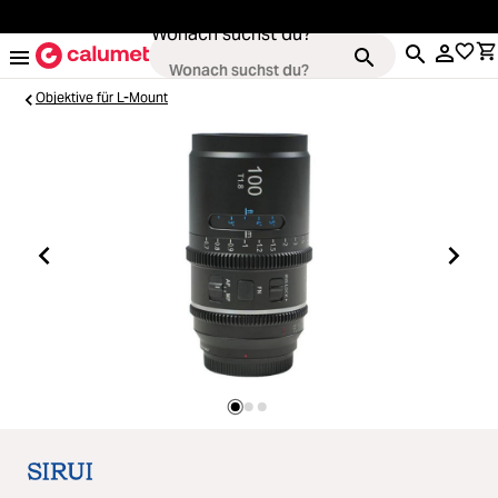
alt springen
Wonach suchst du?
Objektive für L-Mount
Kameras
oading...
Objektive
oading...
Video & Drohnen
oading...
Stative & Gimbals
oading...
Taschen
oading...