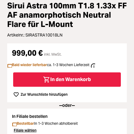
Zubehör
Sirui Astra 100mm T1.8 1.33x FF
oading...
AF anamorphotisch Neutral
Licht & Studio
Flare für L-Mount
oading...
Bildbearbeitung
Artikelnr.:
SIRASTRA10018LN
oading...
Ferngläser
999,00 €
inkl. MwSt.
oading...
Bald wieder lieferbar
ca. 1-3 Wochen Lieferzeit
Second Hand
oading...
In den Warenkorb
SALE
Zur Wunschliste hinzufügen
oading...
oder
In Filiale bestellen
Bestellbar
In 1-3 Wochen abholbereit
Filiale wählen