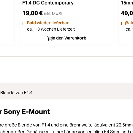
F1.4 DC Contemporary
15mm
19,00 €
49,0
inkl. MwSt.
Bald wieder lieferbar
Bal
ca. 1-3 Wochen Lieferzeit
ca.
In den Warenkorb
Blende von F1.4
r Sony E-Mount
ine große Blende von F1.4 und eine Brennweite, äquivalent 22,5m
flächengroßen Gehäuse mit einer Länge von lediglich 64,8mm und 