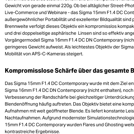
Gewicht von gerade einmal 220g. Ob bei alltäglicher Street-Pho
Live-Commerce und Webinare - das Sigma 15mm F1.4 DC Contem
außergewöhnlicher Portabilität und exzellenter Bildqualität sin
Brennweite verfolgt dieses Objektiv ein kompromisslos kompak
und drei doppelseitige asphärische Linsen sind so effektiv a
Vorgängermodell Sigma 16mm F1.4 DC DN Contemporary (nicht
geringeres Gewicht aufweist. Als leichtestes Objektiv der Sigma
Mobilität von APS-C-Kameras steigert.
Kompromisslose Schärfe über das gesamte B
Das Sigma 15mm F1.4 DC Contemporary wurde mit dem Ziel entw
Sigma 16mm F1.4 DC DN Contemporary (nicht enthalten), noch 
Verbesserung der Randschärfe bei gleichzeitiger Unterdrückung 
Blendenöffnung häufig auftreten. Das Objektiv bietet eine kom
Aufnahmen mit weit geöffneter Blende. Es liefert konstante Leis
Nachtaufnahmen. Aufgrund modernster Simulationstechnologie a
15mm F1.4 DC Contemporary wurden Flares und Ghosting weitestg
kontrastreiche Ergebnisse.