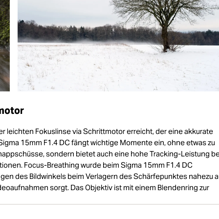
motor
 leichten Fokuslinse via Schrittmotor erreicht, der eine akkurate
 Sigma 15mm F1.4 DC fängt wichtige Momente ein, ohne etwas zu
Schnappschüsse, sondern bietet auch eine hohe Tracking-Leistung be
tionen. Focus-Breathing wurde beim Sigma 15mm F1.4 DC
ngen des Bildwinkels beim Verlagern des Schärfepunktes nahezu a
deoaufnahmen sorgt. Das Objektiv ist mit einem Blendenring zur