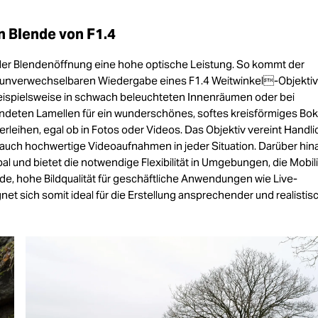
n Blende von F1.4
ler Blendenöffnung eine hohe optische Leistung. So kommt der
r unverwechselbaren Wiedergabe eines F1.4 Weitwinkel-Objektiv
 beispielsweise in schwach beleuchteten Innenräumen oder bei
ndeten Lamellen für ein wunderschönes, softes kreisförmiges Bok
rleihen, egal ob in Fotos oder Videos. Das Objektiv vereint Handli
auch hochwertige Videoaufnahmen in jeder Situation. Darüber hin
l und bietet die notwendige Flexibilität in Umgebungen, die Mobili
ende, hohe Bildqualität für geschäftliche Anwendungen wie Live-
ich somit ideal für die Erstellung ansprechender und realistis