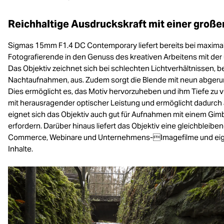
Reichhaltige Ausdruckskraft mit einer große
Sigmas 15mm F1.4 DC Contemporary liefert bereits bei maxima
Fotografierende in den Genuss des kreativen Arbeitens mit de
Das Objektiv zeichnet sich bei schlechten Lichtverhältnissen,
Nachtaufnahmen, aus. Zudem sorgt die Blende mit neun abgeru
Dies ermöglicht es, das Motiv hervorzuheben und ihm Tiefe zu ve
mit herausragender optischer Leistung und ermöglicht dadurch 
eignet sich das Objektiv auch gut für Aufnahmen mit einem Gimba
erfordern. Darüber hinaus liefert das Objektiv eine gleichbleib
Commerce, Webinare und Unternehmens-Imagefilme und eignet s
Inhalte.