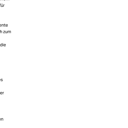
für
ente
ch zum
 die
es
ßer
en