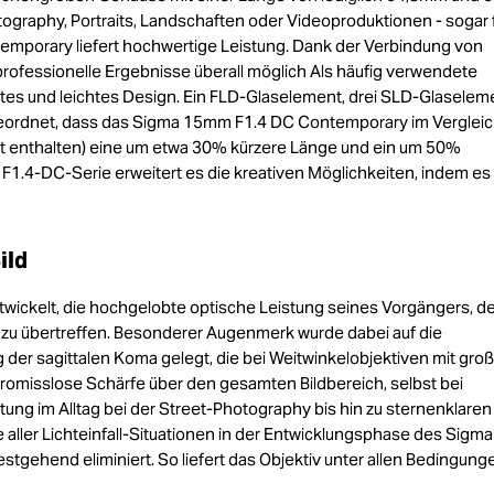
tography, Portraits, Landschaften oder Videoproduktionen - sogar 
porary liefert hochwertige Leistung. Dank der Verbindung von
d professionelle Ergebnisse überall möglich Als häufig verwendete
tes und leichtes Design. Ein FLD-Glaselement, drei SLD-Glaselem
ngeordnet, dass das Sigma 15mm F1.4 DC Contemporary im Verglei
 enthalten) eine um etwa 30% kürzere Länge und ein um 50%
 F1.4-DC-Serie erweitert es die kreativen Möglichkeiten, indem es
ild
ickelt, die hochgelobte optische Leistung seines Vorgängers, d
zu übertreffen. Besonderer Augenmerk wurde dabei auf die
der sagittalen Koma gelegt, die bei Weitwinkelobjektiven mit gro
promisslose Schärfe über den gesamten Bildbereich, selbst bei
tung im Alltag bei der Street-Photography bis hin zu sternenklaren
ller Lichteinfall-Situationen in der Entwicklungsphase des Sigma
ehend eliminiert. So liefert das Objektiv unter allen Bedingung