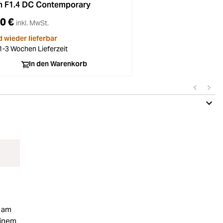
 F1.4 DC Contemporary
0 €
inkl. MwSt.
d wieder lieferbar
 1-3 Wochen Lieferzeit
In den Warenkorb
K
m am
einem