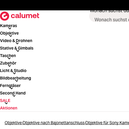
springen
Zur Hauptnavigation springen
Wonach suchst du
Kameras
Kameras
Objektive
Objektive
Video & Drohnen
Video & Drohnen
Stative & Gimbals
Stative & Gimbals
Taschen
Taschen
Zubehör
Zubehör
Licht & Studio
Licht & Studio
Bildbearbeitung
Bildbearbeitung
Ferngläser
Ferngläser
Second Hand
Second Hand
SALE
SALE
Aktionen
Objektive
Objektive nach Bajonettanschluss
Objektive für Sony Kam