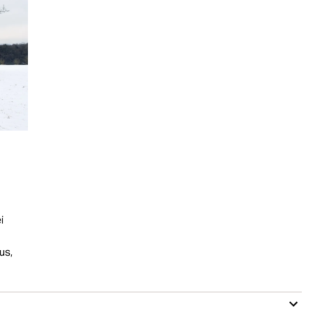
i
us,