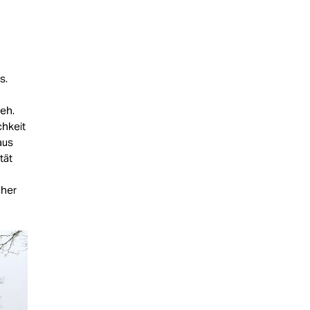
s.
eh.
chkeit
aus
tät
cher