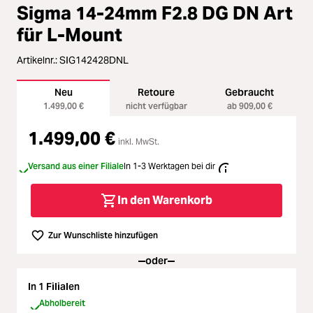
Zubehör
Durchschnittliche Bewertung von 
Sigma 14-24mm F2.8 DG DN Art
ading...
für L-Mount
Licht & Studio
Artikelnr.:
SIG142428DNL
ading...
Bildbearbeitung
Neu
Retoure
Gebraucht
ading...
1.499,00 €
nicht verfügbar
ab 909,00 €
Ferngläser
1.499,00 €
inkl. MwSt.
ading...
Second Hand
Versand aus einer Filiale
In 1-3 Werktagen bei dir
ading...
SALE
In den Warenkorb
ading...
Zur Wunschliste hinzufügen
oder
In 1 Filialen
Abholbereit