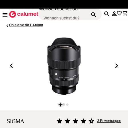
alt springen
Wonach suchst du?
Objektive für L-Mount
Kameras
ading...
Objektive
ading...
Video & Drohnen
ading...
Stative & Gimbals
ading...
Taschen
ading...
3 Bewertungen