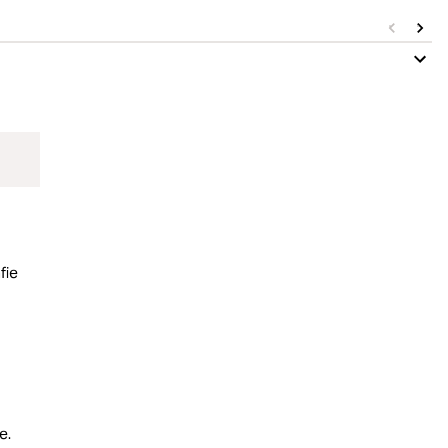
Op
fie
e.