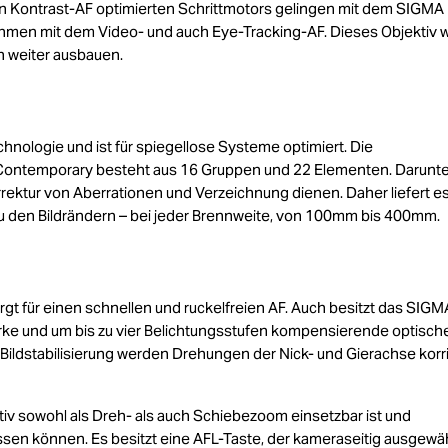
n Kontrast-AF optimierten Schrittmotors gelingen mit dem SIGMA
en mit dem Video- und auch Eye-Tracking-AF. Dieses Objektiv w
h weiter ausbauen.
hnologie und ist für spiegellose Systeme optimiert. Die
ontemporary besteht aus 16 Gruppen und 22 Elementen. Darunte
rrektur von Aberrationen und Verzeichnung dienen. Daher liefert e
 zu den Bildrändern – bei jeder Brennweite, von 100mm bis 400mm.
gt für einen schnellen und ruckelfreien AF. Auch besitzt das SIGM
e und um bis zu vier Belichtungsstufen kompensierende optisch
n Bildstabilisierung werden Drehungen der Nick- und Gierachse korri
iv sowohl als Dreh- als auch Schiebezoom einsetzbar ist und
assen können. Es besitzt eine AFL-Taste, der kameraseitig ausgewä