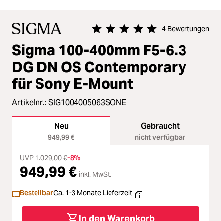
4 Bewertungen
Durchschnittliche Bewertung von 5 
Sigma 100-400mm F5-6.3
DG DN OS Contemporary
für Sony E-Mount
Artikelnr.:
SIG1004005063SONE
Neu
Gebraucht
949,99 €
nicht verfügbar
UVP
1.029,00 €
-8%
949,99 €
inkl. MwSt.
Bestellbar
Ca. 1-3 Monate Lieferzeit
In den Warenkorb