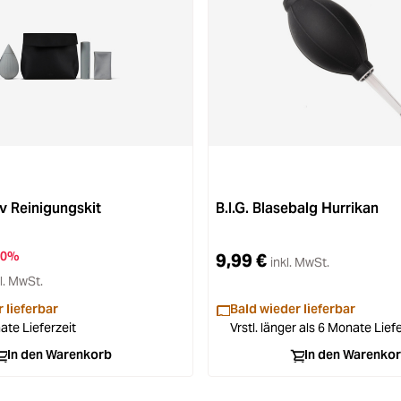
5 von 5 Sternen
v Reinigungskit
B.I.G. Blasebalg Hurrikan
30%
9,99 €
inkl. MwSt.
l. MwSt.
 lieferbar
Bald wieder lieferbar
ate Lieferzeit
Vrstl. länger als 6 Monate Lief
In den Warenkorb
In den Warenko