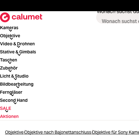
springen
Zur Hauptnavigation springen
Wonach suchst du
Kameras
Kameras
Objektive
Objektive
Video & Drohnen
Video & Drohnen
Stative & Gimbals
Stative & Gimbals
Taschen
Taschen
Zubehör
Zubehör
Licht & Studio
Licht & Studio
Bildbearbeitung
Bildbearbeitung
Ferngläser
Ferngläser
Second Hand
Second Hand
SALE
SALE
Aktionen
Objektive
Objektive nach Bajonettanschluss
Objektive für Sony Kam