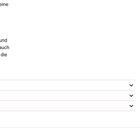
eine
 und
 auch
 die