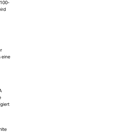
 100-
ird
r
s eine
A
e
giert
hlte