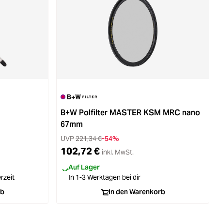
B+W Polfilter MASTER KSM MRC nano
67mm
UVP
221,34 €
-54%
102,72 €
inkl. MwSt.
Auf Lager
erzeit
In 1-3 Werktagen bei dir
rb
In den Warenkorb