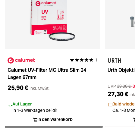
1
Durchschnittliche Bewertung von 
Calumet UV-Filter MC Ultra Slim 24
Urth Objekti
Lagen 67mm
UVP
39,00 €
-
25,90 €
inkl. MwSt.
27,30 €
ink
Auf Lager
Bald wieder
In 1-3 Werktagen bei dir
Ca. 1-3 Mon
In den Warenkorb