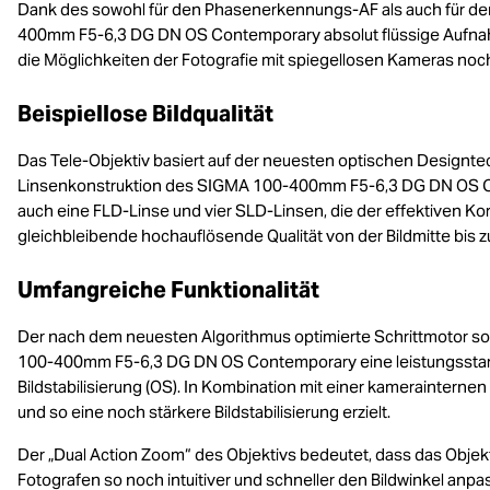
Dank des sowohl für den Phasenerkennungs-AF als auch für de
400mm F5-6,3 DG DN OS Contemporary absolut flüssige Aufnahm
die Möglichkeiten der Fotografie mit spiegellosen Kameras noc
Beispiellose Bildqualität
Das Tele-Objektiv basiert auf der neuesten optischen Designtec
Linsenkonstruktion des SIGMA 100-400mm F5-6,3 DG DN OS C
auch eine FLD-Linse und vier SLD-Linsen, die der effektiven Ko
gleichbleibende hochauflösende Qualität von der Bildmitte bis
Umfangreiche Funktionalität
Der nach dem neuesten Algorithmus optimierte Schrittmotor sor
100-400mm F5-6,3 DG DN OS Contemporary eine leistungsstark
Bildstabilisierung (OS). In Kombination mit einer kamerainterne
und so eine noch stärkere Bildstabilisierung erzielt.
Der „Dual Action Zoom“ des Objektivs bedeutet, dass das Objekt
Fotografen so noch intuitiver und schneller den Bildwinkel anp