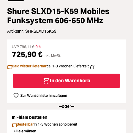
Loading...
Zubehör
Shure SLXD15-K59 Mobiles
Loading...
Licht & Studio
Funksystem 606-650 MHz
Loading...
Artikelnr.:
SHRSLXD15K59
Bildbearbeitung
Loading...
UVP
796,11 €
-9%
Ferngläser
725,90 €
inkl. MwSt.
Loading...
Bald wieder lieferbar
ca. 1-3 Wochen Lieferzeit
Second Hand
Loading...
In den Warenkorb
SALE
Zur Wunschliste hinzufügen
Loading...
oder
In Filiale bestellen
Bestellbar
In 1-3 Wochen abholbereit
Filiale wählen