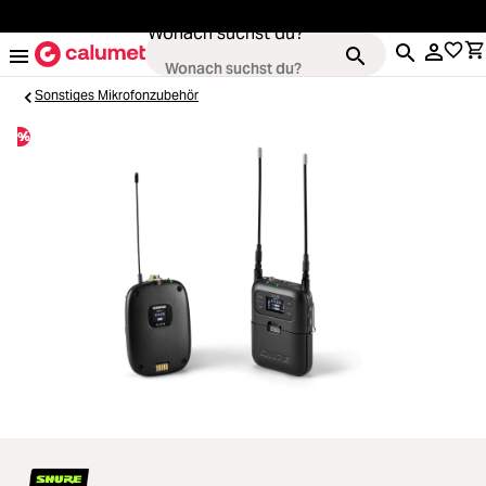
alt springen
Wonach suchst du?
Sonstiges Mikrofonzubehör
%
Kameras
Loading...
Objektive
Loading...
Video & Drohnen
Loading...
Stative & Gimbals
Loading...
Taschen