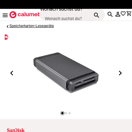
alt springen
Wonach suchst du?
Speicherkarten-Lesegeräte
%
Kameras
Loading...
Objektive
Loading...
Video & Drohnen
Loading...
Stative & Gimbals
Loading...
Taschen
Loading...