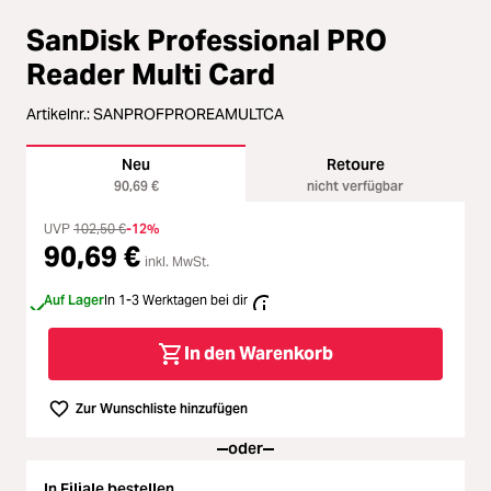
Zubehör
Loading...
SanDisk Professional PRO
Licht & Studio
Reader Multi Card
Loading...
Artikelnr.:
SANPROFPROREAMULTCA
Bildbearbeitung
Loading...
Neu
Retoure
Ferngläser
90,69 €
nicht verfügbar
Loading...
UVP
102,50 €
-12%
90,69 €
Second Hand
inkl. MwSt.
Loading...
Auf Lager
In 1-3 Werktagen bei dir
SALE
Loading...
In den Warenkorb
Zur Wunschliste hinzufügen
oder
In Filiale bestellen