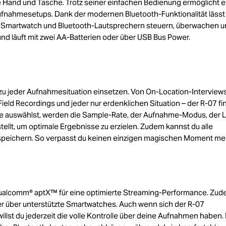
de Hand und Tasche. Trotz seiner einfachen Bedienung ermöglicht e
ufnahmesetups. Dank der modernen Bluetooth-Funktionalität lässt
s, Smartwatch und Bluetooth-Lautsprechern steuern, überwachen 
 und läuft mit zwei AA-Batterien oder über USB Bus Power.
hezu jeder Aufnahmesituation einsetzen. Von On-Location-Interview
ield Recordings und jeder nur erdenklichen Situation – der R-07 fi
e auswählst, werden die Sample-Rate, der Aufnahme-Modus, der L
ellt, um optimale Ergebnisse zu erzielen. Zudem kannst du alle
 speichern. So verpasst du keinen einzigen magischen Moment me
 Qualcomm® aptX™ für eine optimierte Streaming-Performance. Zu
r über unterstützte Smartwatches. Auch wenn sich der R-07
illst du jederzeit die volle Kontrolle über deine Aufnahmen haben. 