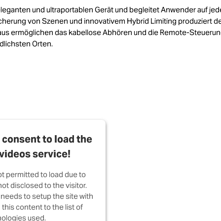
eganten und ultraportablen Gerät und begleitet Anwender auf jed
erung von Szenen und innovativem Hybrid Limiting produziert de
inaus ermöglichen das kabellose Abhören und die Remote-Steuerun
dlichsten Orten.
consent to load the
videos service!
ot permitted to load due to
ot disclosed to the visitor.
needs to setup the site with
this content to the list of
ologies used.