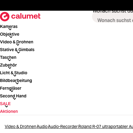
springen
Zur Hauptnavigation springen
Wonach suchst du
Kameras
Kameras
Objektive
Objektive
Video & Drohnen
Video & Drohnen
Stative & Gimbals
Stative & Gimbals
Taschen
Taschen
Zubehör
Zubehör
Licht & Studio
Licht & Studio
Bildbearbeitung
Bildbearbeitung
Ferngläser
Ferngläser
Second Hand
Second Hand
SALE
SALE
Aktionen
Video & Drohnen
Audio
Audio-Recorder
Roland R-07 ultraportabler A