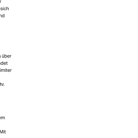
r
 sich
und
s über
ndet
imiter
hr.
dem
Mit