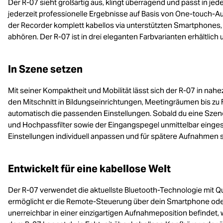
Der R-07 sieht großartig aus, klingt überragend und passt in je
jederzeit professionelle Ergebnisse auf Basis von One-touch-A
der Recorder komplett kabellos via unterstützten Smartphone
abhören. Der R-07 ist in drei eleganten Farbvarianten erhältlich
In Szene setzen
Mit seiner Kompaktheit und Mobilität lässt sich der R-07 in na
den Mitschnitt in Bildungseinrichtungen, Meetingräumen bis zu F
automatisch die passenden Einstellungen. Sobald du eine Szen
und Hochpassfilter sowie der Eingangspegel unmittelbar eingest
Einstellungen individuell anpassen und für spätere Aufnahmen
Entwickelt für eine kabellose Welt
Der R-07 verwendet die aktuellste Bluetooth-Technologie mit
ermöglicht er die Remote-Steuerung über dein Smartphone ode
unerreichbar in einer einzigartigen Aufnahmeposition befindet, w