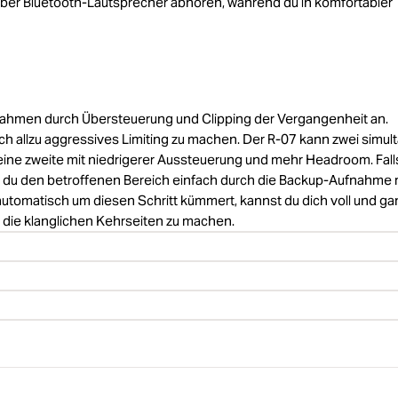
über Bluetooth-Lautsprecher abhören, während du in komfortabler
fnahmen durch Übersteuerung und Clipping der Vergangenheit an.
ch allzu aggressives Limiting zu machen. Der R-07 kann zwei simul
eine zweite mit niedrigerer Aussteuerung und mehr Headroom. Fall
 du den betroffenen Bereich einfach durch die Backup-Aufnahme 
automatisch um diesen Schritt kümmert, kannst du dich voll und ga
 die klanglichen Kehrseiten zu machen.