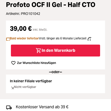
Loading...
Zubehör
Profoto OCF II Gel - Half CTO
Loading...
Licht & Studio
Artikelnr.:
PRO101042
Loading...
39,00 €
Bildbearbeitung
inkl. MwSt.
Loading...
Bald wieder lieferbar
Vrstl. länger als 6 Monate Lieferzeit
Ferngläser
In den Warenkorb
Loading...
Second Hand
Zur Wunschliste hinzufügen
Loading...
SALE
oder
Loading...
In keiner Filiale verfügbar
Nicht verfügbar
Kostenloser Versand ab 39 €