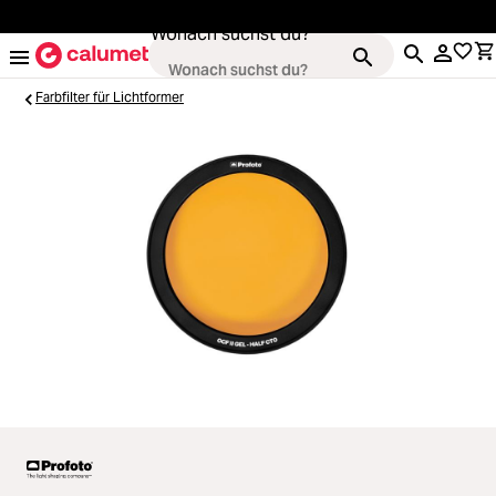
alt springen
Wonach suchst du?
Farbfilter für Lichtformer
Kameras
Loading...
Objektive
Loading...
Video & Drohnen
Loading...
Stative & Gimbals
Loading...
Taschen