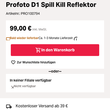
Zubehör
Loading...
Profoto D1 Spill Kill Reflektor
Licht & Studio
Loading...
Artikelnr.:
PRO100794
99,00 €
Bildbearbeitung
Loading...
inkl. MwSt.
Bald wieder lieferbar
Ca. 1-3 Monate Lieferzeit
Ferngläser
Loading...
In den Warenkorb
Second Hand
Loading...
Zur Wunschliste hinzufügen
SALE
Loading...
oder
In keiner Filiale verfügbar
Nicht verfügbar
Kostenloser Versand ab 39 €