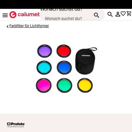
alt springen
Wonach suchst du?
Farbfilter für Lichtformer
Kameras
Loading...
Objektive
Loading...
Video & Drohnen
Loading...
Stative & Gimbals
Loading...
Taschen