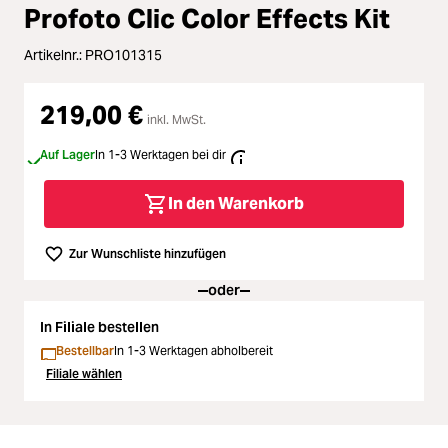
Loading...
Zubehör
Profoto Clic Color Effects Kit
Loading...
Licht & Studio
Artikelnr.:
PRO101315
Loading...
219,00 €
Bildbearbeitung
inkl. MwSt.
Loading...
Auf Lager
In 1-3 Werktagen bei dir
Ferngläser
In den Warenkorb
Loading...
Second Hand
Zur Wunschliste hinzufügen
Loading...
SALE
oder
Loading...
In Filiale bestellen
Bestellbar
In 1-3 Werktagen abholbereit
Filiale wählen