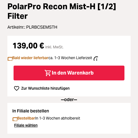
Loading...
Zubehör
PolarPro Recon Mist-H [1/2]
Loading...
Filter
Licht & Studio
Artikelnr.:
PLRBCSEMSTH
Loading...
Bildbearbeitung
139,00 €
Loading...
inkl. MwSt.
Ferngläser
Bald wieder lieferbar
ca. 1-3 Wochen Lieferzeit
Loading...
Second Hand
In den Warenkorb
Loading...
SALE
Zur Wunschliste hinzufügen
oder
Loading...
In Filiale bestellen
Bestellbar
In 1-3 Wochen abholbereit
Filiale wählen