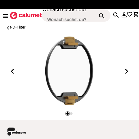
alt springen
Wonach suchst du?
ND-Filter
Kameras
Loading...
Objektive
Loading...
Video & Drohnen
Loading...
Stative & Gimbals
Loading...
Taschen