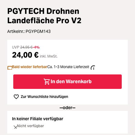
Loading...
Zubehör
PGYTECH Drohnen
Loading...
Licht & Studio
Landefläche Pro V2
Loading...
Artikelnr.:
PGYPGM143
Bildbearbeitung
Loading...
UVP
24,95 €
-4%
Ferngläser
24,00 €
inkl. MwSt.
Loading...
Bald wieder lieferbar
Ca. 1-3 Monate Lieferzeit
Second Hand
Loading...
In den Warenkorb
SALE
Zur Wunschliste hinzufügen
Loading...
oder
In keiner Filiale verfügbar
Nicht verfügbar