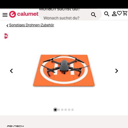
alt springen
Wonach suchst du?
Sonstiges Drohnen-Zubehör
%
Kameras
Loading...
Objektive
Loading...
Video & Drohnen
Loading...
Stative & Gimbals
Loading...
Taschen