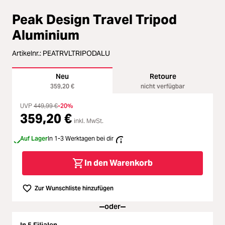
Loading...
Zubehör
Peak Design Travel Tripod
Loading...
Licht & Studio
Aluminium
Loading...
Artikelnr.:
PEATRVLTRIPODALU
Bildbearbeitung
Loading...
Neu
Retoure
Ferngläser
359,20 €
nicht verfügbar
Loading...
UVP
449,99 €
-20%
Second Hand
359,20 €
inkl. MwSt.
Loading...
Auf Lager
In 1-3 Werktagen bei dir
SALE
In den Warenkorb
Loading...
Zur Wunschliste hinzufügen
oder