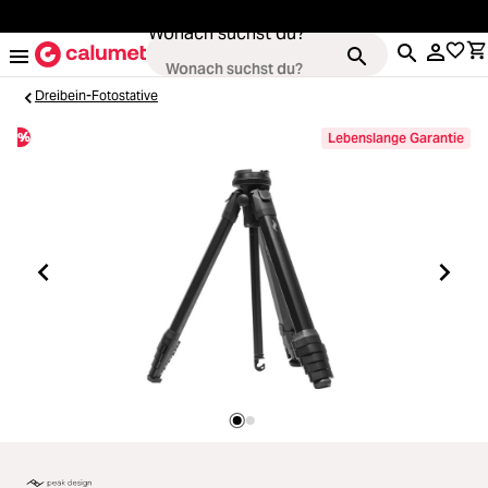
alt springen
Wonach suchst du?
Dreibein-Fotostative
%
Lebenslange Garantie
Kameras
Loading...
Objektive
Loading...
Video & Drohnen
Loading...
Stative & Gimbals
Loading...
Taschen