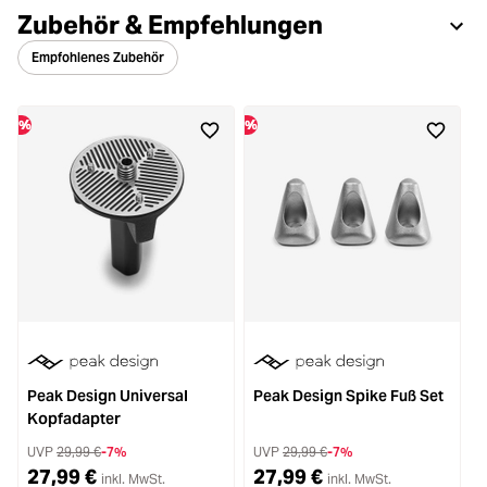
Zubehör & Empfehlungen
Empfohlenes Zubehör
%
%
Peak Design Universal
Peak Design Spike Fuß Set
P
Kopfadapter
UVP
29,99 €
-7%
UVP
29,99 €
-7%
27,99 €
27,99 €
inkl. MwSt.
inkl. MwSt.