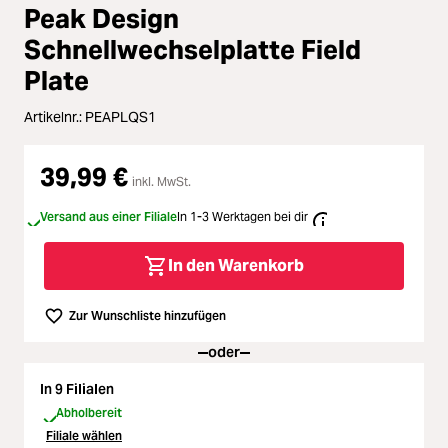
Loading...
Zubehör
Durchschnittliche Bewertung vo
Peak Design
Loading...
Schnellwechselplatte Field
Licht & Studio
Plate
Loading...
Bildbearbeitung
Artikelnr.:
PEAPLQS1
Loading...
Ferngläser
39,99 €
inkl. MwSt.
Loading...
Versand aus einer Filiale
In 1-3 Werktagen bei dir
Second Hand
Loading...
In den Warenkorb
SALE
Zur Wunschliste hinzufügen
Loading...
oder
In 9 Filialen
Abholbereit
Filiale wählen