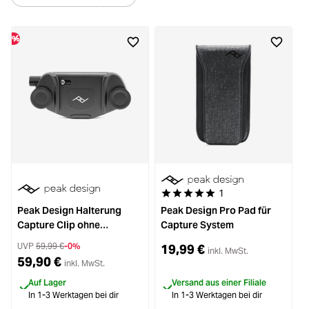
%
1
Durchschnittliche Bewertung von 
Peak Design Halterung
Peak Design Pro Pad für
Capture Clip ohne
Capture System
H
Kameraplatte schwarz
UVP
59,99 €
-0%
19,99 €
inkl. MwSt.
59,90 €
inkl. MwSt.
Auf Lager
Versand aus einer Filiale
In 1-3 Werktagen bei dir
In 1-3 Werktagen bei dir