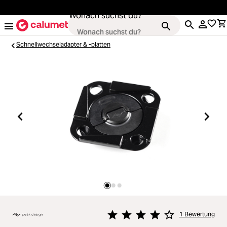
alt springen
Wonach suchst du?
Schnellwechseladapter & -platten
Kameras
Loading...
Objektive
Loading...
Video & Drohnen
Loading...
Stative & Gimbals
Loading...
Taschen
1 Bewertung