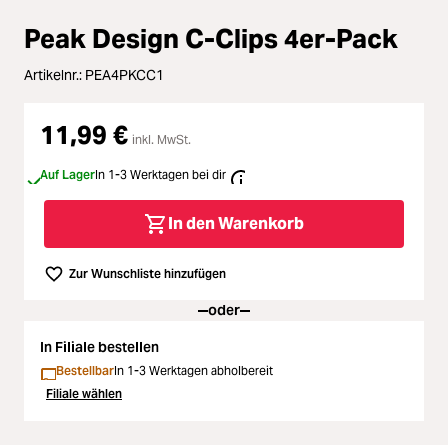
Loading...
Zubehör
Peak Design C-Clips 4er-Pack
Loading...
Licht & Studio
Artikelnr.:
PEA4PKCC1
Loading...
Bildbearbeitung
11,99 €
inkl. MwSt.
Loading...
Ferngläser
Auf Lager
In 1-3 Werktagen bei dir
Loading...
In den Warenkorb
Second Hand
Loading...
Zur Wunschliste hinzufügen
SALE
oder
In Filiale bestellen
Bestellbar
In 1-3 Werktagen abholbereit
Filiale wählen