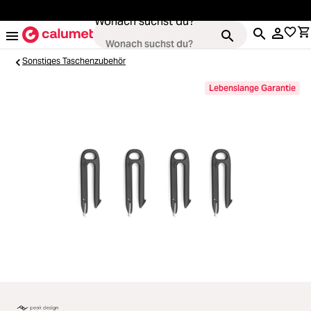
alt springen
Wonach suchst du?
Sonstiges Taschenzubehör
Lebenslange Garantie
Loading...
Kameras
Loading...
Objektive
Loading...
Video & Drohnen
Loading...
Stative & Gimbals
Loading...
Taschen