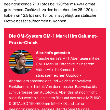
beeindruckende 213 Fotos bei 120 fps im RAW-Format
gekommen. Zusätzlich zu den bestehenden 25-120 fps
haben wir 12,5 fps und 16 fps hinzugefügt, um statische
Motive besser aufnehmen zu können.
Die OM-System OM-1 Mark II im Calumet-
Praxis-Check
Alex hat's getestet:
"Tauche ein in's MFT Abenteuer mit der
OM-1 Mark II! Entdecke in unserem
Video, wie die Kamera bei
strapazenreichen Outdoor-
Abenteuern abschneidet und welche innovativen
Funktionen sie bietet. Von der robusten Bauweise bis
zum verbesserten Autofokus. Aber das ist noch nicht
alles! Wir werfen auch einen Blick auf das neue M.ZUIKO
DIGITAL ED 150-600mm f/5–6.3 IS und seine
beeindruckenden Features. Bist du bereit für das