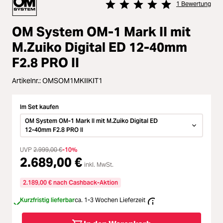
Loading...
Zubehör
1 Bewertung
Durchschnittliche Bewertung vo
Loading...
Licht & Studio
OM System OM-1 Mark II mit
M.Zuiko Digital ED 12‑40mm
Loading...
Bildbearbeitung
F2.8 PRO II
Loading...
Artikelnr.:
OMSOM1MKIIKIT1
Ferngläser
Im Set kaufen
Loading...
Second Hand
OM System OM-1 Mark II mit M.Zuiko Digital ED
12‑40mm F2.8 PRO II
Loading...
SALE
UVP
2.999,00 €
-10%
2.689,00 €
inkl. MwSt.
2.189,00 € nach Cashback-Aktion
Kurzfristig lieferbar
ca. 1-3 Wochen Lieferzeit