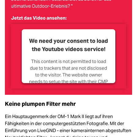
ultimative Outdoor-Erlebnis? "
Jetzt das Video ansehen:
We need your consent to load
the Youtube videos service!
This content is not permitted to load
due to trackers that are not disclosed
to the visitor. The website owner
needs to setup the site with their CMP
to add this content to the list of
technologies used.
Keine plumpen Filter mehr
Powered by
Usercentrics Consent
Management Platform
Ein Hauptaugenmerk der OM‑1 Mark II liegt auf ihren
Fähigkeiten in der computergestützten Fotografie. Mit der
Einführung von LiveGND - einer kamerainternen abgestuften