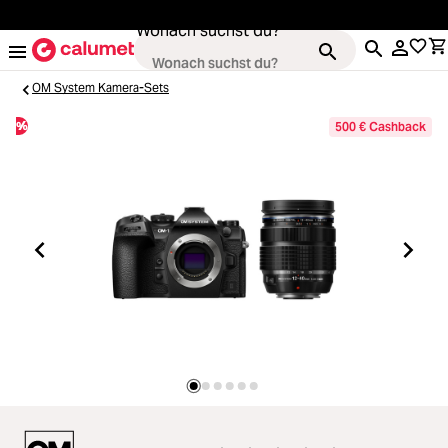
alt springen
Wonach suchst du?
OM System Kamera-Sets
%
500 € Cashback
Loading...
Kameras
Loading...
Objektive
Loading...
Video & Drohnen
Loading...
Stative & Gimbals
Loading...
Taschen