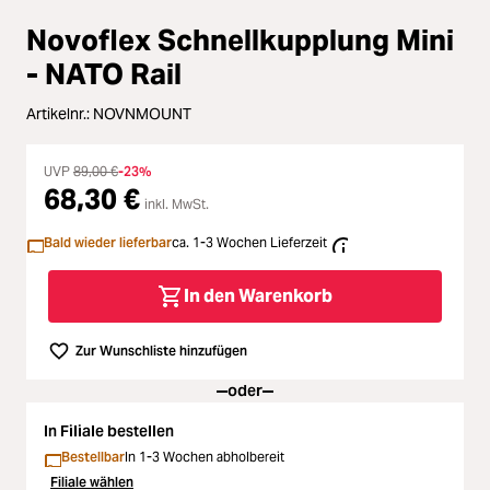
Zubehör
Loading...
Novoflex Schnellkupplung Mini
Licht & Studio
- NATO Rail
Loading...
Artikelnr.:
NOVNMOUNT
Bildbearbeitung
Loading...
UVP
89,00 €
-23%
Ferngläser
68,30 €
Loading...
inkl. MwSt.
Bald wieder lieferbar
ca. 1-3 Wochen Lieferzeit
Second Hand
Loading...
In den Warenkorb
SALE
Loading...
Zur Wunschliste hinzufügen
oder
In Filiale bestellen
Bestellbar
In 1-3 Wochen abholbereit
Filiale wählen