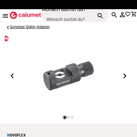
alt springen
Wonach suchst du?
Sonstige Stativ-Adapter
%
Kameras
Loading...
Objektive
Loading...
Video & Drohnen
Loading...
Stative & Gimbals
Loading...
Taschen
Loading...