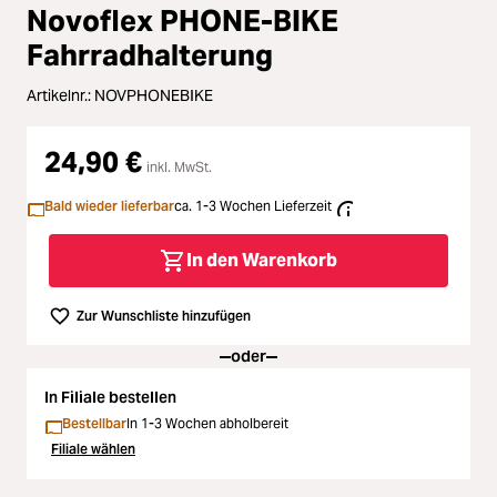
Zubehör
Novoflex PHONE-BIKE
ading...
Fahrradhalterung
Licht & Studio
Artikelnr.:
NOVPHONEBIKE
ading...
Bildbearbeitung
24,90 €
ading...
inkl. MwSt.
Ferngläser
Bald wieder lieferbar
ca. 1-3 Wochen Lieferzeit
ading...
Second Hand
In den Warenkorb
ading...
SALE
Zur Wunschliste hinzufügen
oder
ading...
In Filiale bestellen
Bestellbar
In 1-3 Wochen abholbereit
Filiale wählen