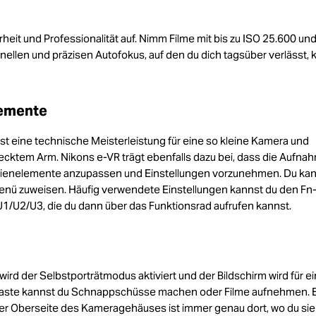
heit und Professionalität auf. Nimm Filme mit bis zu ISO 25.600 un
hnellen und präzisen Autofokus, auf den du dich tagsüber verlässt, 
lemente
f ist eine technische Meisterleistung für eine so kleine Kamera und
ecktem Arm. Nikons e-VR trägt ebenfalls dazu bei, dass die Aufna
Bedienelemente anzupassen und Einstellungen vorzunehmen. Du ka
nü zuweisen. Häufig verwendete Einstellungen kannst du den Fn
U1/U2/U3, die du dann über das Funktionsrad aufrufen kannst.
rd der Selbstporträtmodus aktiviert und der Bildschirm wird für e
metaste kannst du Schnappschüsse machen oder Filme aufnehmen. E
er Oberseite des Kameragehäuses ist immer genau dort, wo du sie