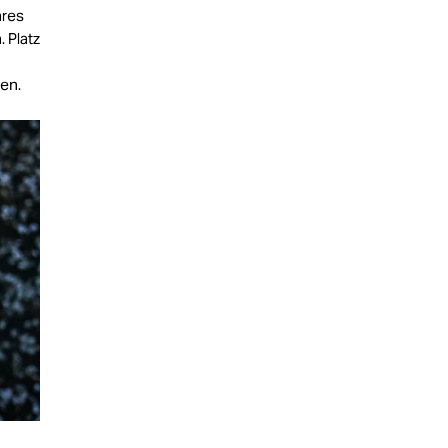
hres
 Platz
en.