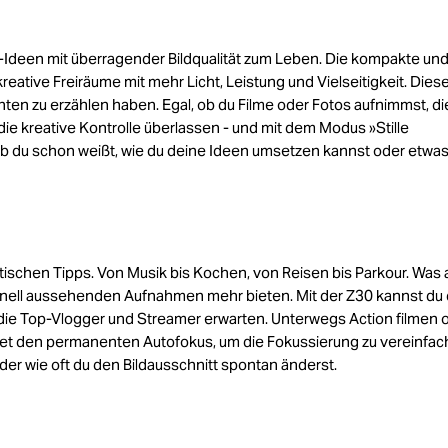
-Ideen mit überragender Bildqualität zum Leben. Die kompakte un
reative Freiräume mit mehr Licht, Leistung und Vielseitigkeit. Dies
hten zu erzählen haben. Egal, ob du Filme oder Fotos aufnimmst, d
r die kreative Kontrolle überlassen - und mit dem Modus »Stille
ob du schon weißt, wie du deine Ideen umsetzen kannst oder etwa
ischen Tipps. Von Musik bis Kochen, von Reisen bis Parkour. Was
onell aussehenden Aufnahmen mehr bieten. Mit der Z30 kannst du 
 die Top-Vlogger und Streamer erwarten. Unterwegs Action filmen 
t den permanenten Autofokus, um die Fokussierung zu vereinfac
 oder wie oft du den Bildausschnitt spontan änderst.