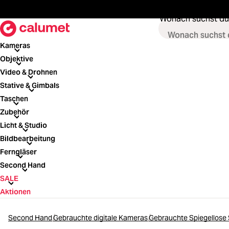
springen
Zur Hauptnavigation springen
Wonach suchst du
Kameras
Kameras
Objektive
Objektive
Video & Drohnen
Video & Drohnen
Stative & Gimbals
Stative & Gimbals
Taschen
Taschen
Zubehör
Zubehör
Licht & Studio
Licht & Studio
Bildbearbeitung
Bildbearbeitung
Ferngläser
Ferngläser
Second Hand
Second Hand
SALE
SALE
Aktionen
Second Hand
Gebrauchte digitale Kameras
Gebrauchte Spiegellos