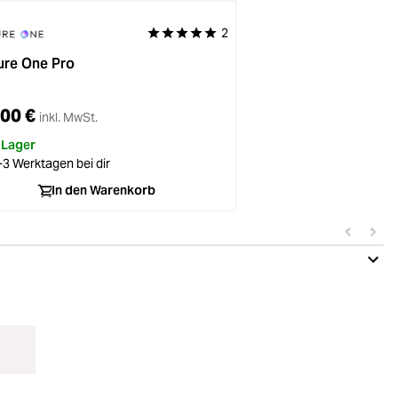
2
Durchschnittliche Bewertung von 5 von 5 St
ure One Pro
00 €
inkl. MwSt.
 Lager
-3 Werktagen bei dir
In den Warenkorb
Nei