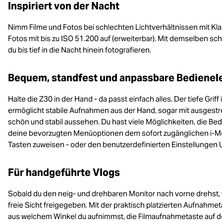
Inspiriert von der Nacht
Nimm Filme und Fotos bei schlechten Lichtverhältnissen mit Klar
Fotos mit bis zu ISO 51.200 auf (erweiterbar). Mit demselben sc
du bis tief in die Nacht hinein fotografieren.
Bequem, standfest und anpassbare Bediene
Halte die Z30 in der Hand - da passt einfach alles. Der tiefe Grif
ermöglicht stabile Aufnahmen aus der Hand, sogar mit ausgestr
schön und stabil aussehen. Du hast viele Möglichkeiten, die 
deine bevorzugten Menüoptionen dem sofort zugänglichen i-Me
Tasten zuweisen - oder den benutzerdefinierten Einstellungen 
Für handgeführte Vlogs
Sobald du den neig- und drehbaren Monitor nach vorne drehst, wi
freie Sicht freigegeben. Mit der praktisch platzierten Aufnah
aus welchem Winkel du aufnimmst, die Filmaufnahmetaste auf d