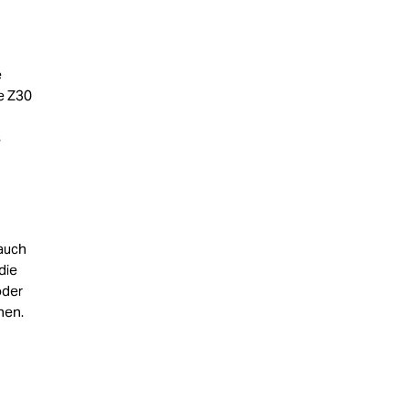
d
e
ie Z30
s
 auch
die
oder
hen.