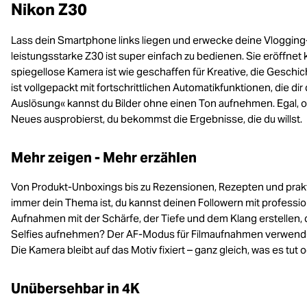
Nikon Z30
Lass dein Smartphone links liegen und erwecke deine Vlogging
leistungsstarke Z30 ist super einfach zu bedienen. Sie eröffnet k
spiegellose Kamera ist wie geschaffen für Kreative, die Geschic
ist vollgepackt mit fortschrittlichen Automatikfunktionen, die di
Auslösung« kannst du Bilder ohne einen Ton aufnehmen. Egal, 
Neues ausprobierst, du bekommst die Ergebnisse, die du willst.
Mehr zeigen - Mehr erzählen
Von Produkt-Unboxings bis zu Rezensionen, Rezepten und prakt
immer dein Thema ist, du kannst deinen Followern mit professi
Aufnahmen mit der Schärfe, der Tiefe und dem Klang erstellen,
Selfies aufnehmen? Der AF-Modus für Filmaufnahmen verwende
Die Kamera bleibt auf das Motiv fixiert – ganz gleich, was es tut
Unübersehbar in 4K