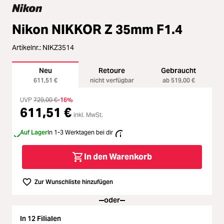
Loading...
Zubehör
Loading...
Nikon NIKKOR Z 35mm F1.4
Licht & Studio
Loading...
Artikelnr.:
NIKZ3514
Bildbearbeitung
Neu
Retoure
Gebraucht
Loading...
611,51 €
nicht verfügbar
ab 519,00 €
Ferngläser
UVP
729,00 €
-16%
Loading...
611,51 €
Second Hand
inkl. MwSt.
Auf Lager
In 1-3 Werktagen bei dir
Loading...
SALE
In den Warenkorb
Loading...
Zur Wunschliste hinzufügen
oder
In 12 Filialen