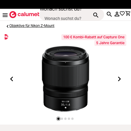
alt springen
Wonach suchst du?
Objektive für Nikon Z-Mount
%
100 € Kombi-Rabatt auf Capture One
5 Jahre Garantie
Kameras
Loading...
Objektive
Loading...
Video & Drohnen
Loading...
Stative & Gimbals
Loading...
Taschen