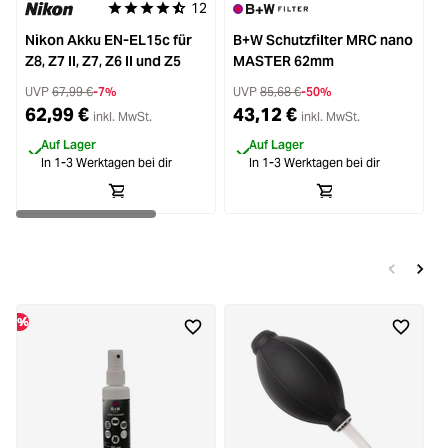
12
Durchschnittliche Bewertung von 4.8 von 5 Sternen
Nikon Akku EN-EL15c für
B+W Schutzfilter MRC nano
Z8, Z7 II, Z7, Z6 II und Z5
MASTER 62mm
UVP
67,99 €
-7%
UVP
85,68 €
-50%
62,99 €
43,12 €
inkl. MwSt.
inkl. MwSt.
Auf Lager
Auf Lager
In 1-3 Werktagen bei dir
In 1-3 Werktagen bei dir
%