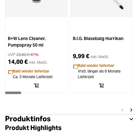
B+W Lens Cleaner,
B.I.G. Blasebalg Hurrikan
H
Pumpspray 50 ml
UVP
23,80 €
-41%
9,99 €
inkl. MwSt.
14,00 €
inkl. MwSt.
Bald wieder lieferbar
Bald wieder lieferbar
Vrstl. länger als 6 Monate
Ca. 3 Monate Lieferzeit
Lieferzeit
Produktinfos
Produkt Highlights