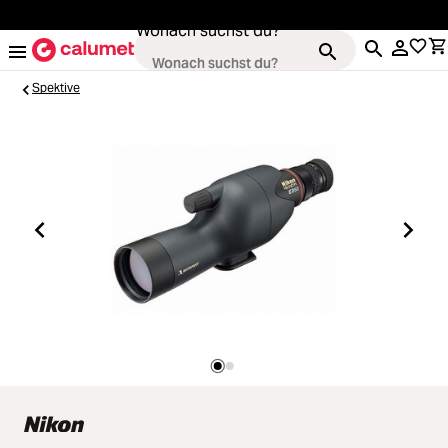
alt springen
Wonach suchst du?
Spektive
Kameras
Loading...
Objektive
Loading...
Video & Drohnen
Loading...
Stative & Gimbals
Loading...
Taschen
Loading...