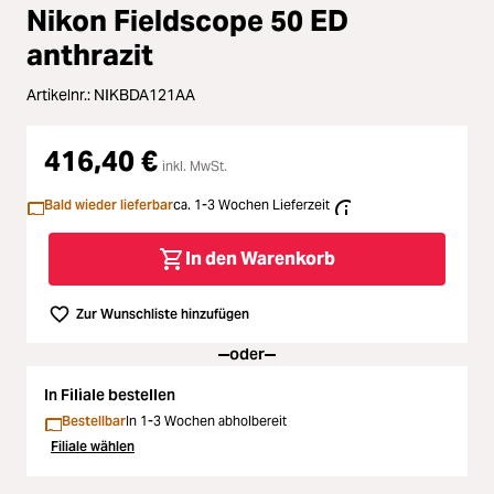
Zubehör
Nikon Fieldscope 50 ED
Loading...
anthrazit
Licht & Studio
Artikelnr.:
NIKBDA121AA
Loading...
Bildbearbeitung
416,40 €
Loading...
inkl. MwSt.
Ferngläser
Bald wieder lieferbar
ca. 1-3 Wochen Lieferzeit
Loading...
Second Hand
In den Warenkorb
Loading...
SALE
Zur Wunschliste hinzufügen
oder
Loading...
In Filiale bestellen
Bestellbar
In 1-3 Wochen abholbereit
Filiale wählen