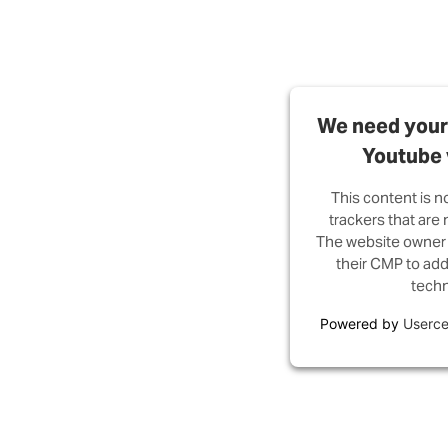
We need your 
Youtube 
This content is n
trackers that are n
The website owner 
their CMP to add 
techn
Powered by
Userce