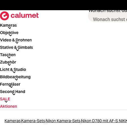
springen
Zur Hauptnavigation springen
Wonach suchst du
Kameras
Kameras
Objektive
Objektive
Video & Drohnen
Video & Drohnen
Stative & Gimbals
Stative & Gimbals
Taschen
Taschen
Zubehör
Zubehör
Licht & Studio
Licht & Studio
Bildbearbeitung
Bildbearbeitung
Ferngläser
Ferngläser
Second Hand
Second Hand
SALE
SALE
Aktionen
Kameras
Kamera-Sets
Nikon Kamera-Sets
Nikon D780 mit AF-S NI