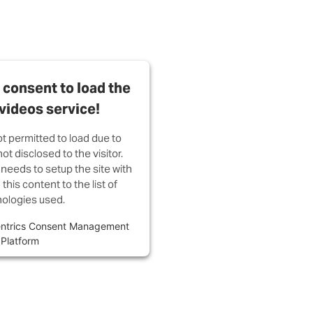
consent to load the
videos service!
ot permitted to load due to
ot disclosed to the visitor.
needs to setup the site with
this content to the list of
ologies used.
ntrics Consent Management
Platform