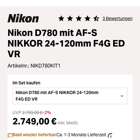
3 Bewertungen
Durchschnittliche Bewertung von 4.
Nikon D780 mit AF-S
NIKKOR 24-120mm F4G ED
VR
Artikelnr.:
NIKD780KIT1
Im Set kaufen
Nikon D780 mit AF-S NIKKOR 24-120mm
F4G ED VR
UVP
2.799,00 €
-2%
2.749,00 €
inkl. MwSt.
Bald wieder lieferbar
Ca. 1-3 Monate Lieferzeit