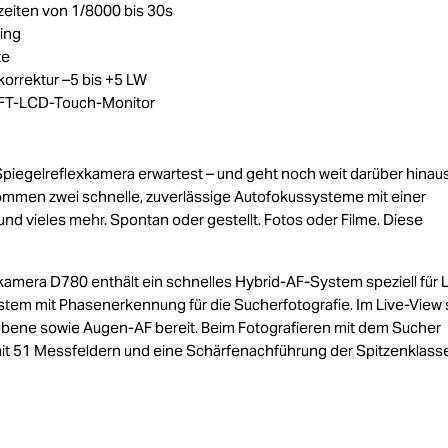
zeiten von 1/8000 bis 30s
ing
te
korrektur –5 bis +5 LW
TFT-LCD-Touch-Monitor
 Spiegelreflexkamera erwartest – und geht noch weit darüber hinaus
 kommen zwei schnelle, zuverlässige Autofokussysteme mit einer
 vieles mehr. Spontan oder gestellt. Fotos oder Filme. Diese
atkamera D780 enthält ein schnelles Hybrid-AF-System speziell für 
em mit Phasenerkennung für die Sucherfotografie. Im Live-View s
bene sowie Augen-AF bereit. Beim Fotografieren mit dem Sucher
it 51 Messfeldern und eine Schärfenachführung der Spitzenklass