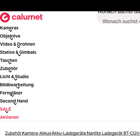
springen
Zur Hauptnavigation springen
Wonach suchst du
Kameras
Kameras
Objektive
Objektive
Video & Drohnen
Video & Drohnen
Stative & Gimbals
Stative & Gimbals
Taschen
Taschen
Zubehör
Zubehör
Licht & Studio
Licht & Studio
Bildbearbeitung
Bildbearbeitung
Ferngläser
Ferngläser
Second Hand
Second Hand
SALE
SALE
Aktionen
Zubehör
Kamera-Akkus
Akku-Ladegeräte
Nanlite Ladegerät BT-CGV