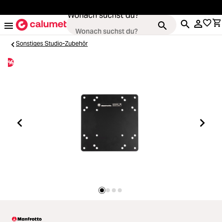
alt springen
Wonach suchst du?
Sonstiges Studio-Zubehör
%
Kameras
Loading...
Objektive
Loading...
Video & Drohnen
Loading...
Stative & Gimbals
Loading...
Taschen
Loading...