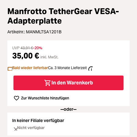
Zubehör
Manfrotto TetherGear VESA-
Loading...
Licht & Studio
Adapterplatte
Loading...
Artikelnr.:
MANMLTSA1201B
Bildbearbeitung
Loading...
UVP
43,91 €
-20%
Ferngläser
35,00 €
inkl. MwSt.
Loading...
Bald wieder lieferbar
Ca. 3 Monate Lieferzeit
Second Hand
In den Warenkorb
Loading...
SALE
Zur Wunschliste hinzufügen
Loading...
oder
In keiner Filiale verfügbar
Nicht verfügbar