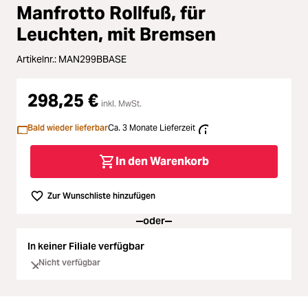
Zubehör
Manfrotto Rollfuß, für
Loading...
Leuchten, mit Bremsen
Licht & Studio
Artikelnr.:
MAN299BBASE
Loading...
Bildbearbeitung
298,25 €
inkl. MwSt.
Loading...
Ferngläser
Bald wieder lieferbar
Ca. 3 Monate Lieferzeit
Loading...
Second Hand
In den Warenkorb
Loading...
SALE
Zur Wunschliste hinzufügen
oder
Loading...
In keiner Filiale verfügbar
Nicht verfügbar