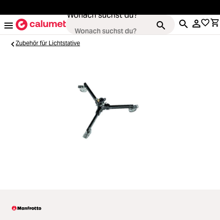
alt springen
Wonach suchst du?
Zubehör für Lichtstative
Kameras
Loading...
Objektive
Loading...
Video & Drohnen
Loading...
Stative & Gimbals
Loading...
Taschen
Loading...