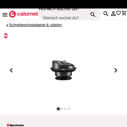
alt springen
Wonach suchst du?
Schnellwechseladapter & -platten
%
Kameras
Loading...
Objektive
Loading...
Video & Drohnen
Loading...
Stative & Gimbals
Loading...
Taschen