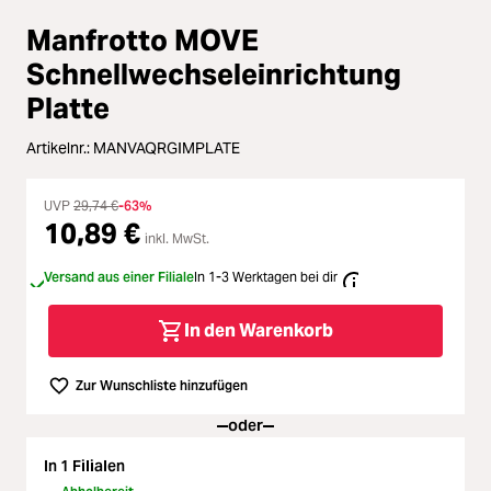
Loading...
Zubehör
Manfrotto MOVE
Loading...
Licht & Studio
Schnellwechseleinrichtung
Platte
Loading...
Bildbearbeitung
Artikelnr.:
MANVAQRGIMPLATE
Loading...
Ferngläser
UVP
29,74 €
-63%
10,89 €
Loading...
inkl. MwSt.
Second Hand
Versand aus einer Filiale
In 1-3 Werktagen bei dir
Loading...
SALE
In den Warenkorb
Loading...
Zur Wunschliste hinzufügen
oder
In 1 Filialen