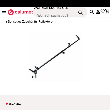
alt springen
Wonach suchst du?
Sonstiges Zubehör für Reflektoren
Kameras
Loading...
Objektive
Loading...
Video & Drohnen
Loading...
Stative & Gimbals
Loading...
Taschen
Loading...