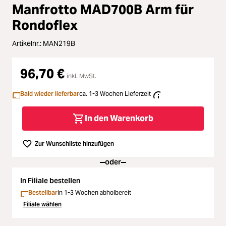
Zubehör
Loading...
Manfrotto MAD700B Arm für
Rondoflex
Licht & Studio
Loading...
Artikelnr.:
MAN219B
Bildbearbeitung
Loading...
96,70 €
inkl. MwSt.
Ferngläser
Loading...
Bald wieder lieferbar
ca. 1-3 Wochen Lieferzeit
Second Hand
Loading...
In den Warenkorb
SALE
Loading...
Zur Wunschliste hinzufügen
oder
In Filiale bestellen
Bestellbar
In 1-3 Wochen abholbereit
Filiale wählen