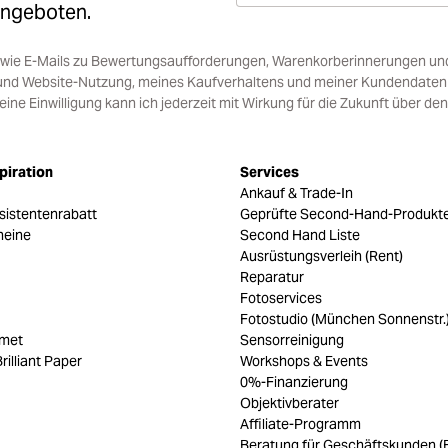
Angeboten.
sowie E-Mails zu Bewertungsaufforderungen, Warenkorberinnerungen un
und Website-Nutzung, meines Kaufverhaltens und meiner Kundendaten i
e Einwilligung kann ich jederzeit mit Wirkung für die Zukunft über den
piration
Services
Ankauf & Trade-In
sistentenrabatt
Geprüfte Second-Hand-Produkt
heine
Second Hand Liste
Ausrüstungsverleih (Rent)
Reparatur
Fotoservices
Fotostudio (München Sonnenstr.
umet
Sensorreinigung
rilliant Paper
Workshops & Events
0%-Finanzierung
Objektivberater
Affiliate-Programm
Beratung für Geschäftskunden (