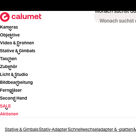
springen
Zur Hauptnavigation springen
Wonach suchst du
Kameras
Kameras
Objektive
Objektive
Video & Drohnen
Video & Drohnen
Stative & Gimbals
Stative & Gimbals
Taschen
Taschen
Zubehör
Zubehör
Licht & Studio
Licht & Studio
Bildbearbeitung
Bildbearbeitung
Ferngläser
Ferngläser
Second Hand
Second Hand
SALE
SALE
Aktionen
Stative & Gimbals
Stativ-Adapter
Schnellwechseladapter & -platten
M