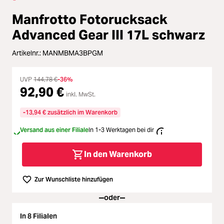
Zubehör
ading...
Manfrotto Fotorucksack
Licht & Studio
Advanced Gear III 17L schwarz
ading...
Artikelnr.:
MANMBMA3BPGM
Bildbearbeitung
ading...
UVP
144,78 €
-36%
Ferngläser
92,90 €
ading...
inkl. MwSt.
-13,94 € zusätzlich im Warenkorb
Second Hand
ading...
Versand aus einer Filiale
In 1-3 Werktagen bei dir
SALE
ading...
In den Warenkorb
Zur Wunschliste hinzufügen
oder
In 8 Filialen