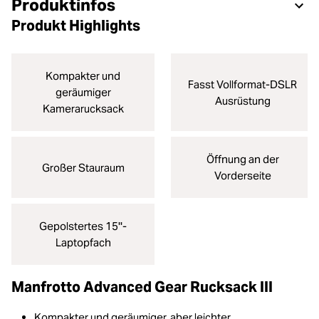
Produktinfos
Produkt Highlights
Kompakter und
Fasst Vollformat-DSLR
geräumiger
Ausrüstung
Kamerarucksack
Öffnung an der
Großer Stauraum
Vorderseite
Gepolstertes 15''-
Laptopfach
Manfrotto Advanced Gear Rucksack III
Kompakter und geräumiger, aber leichter