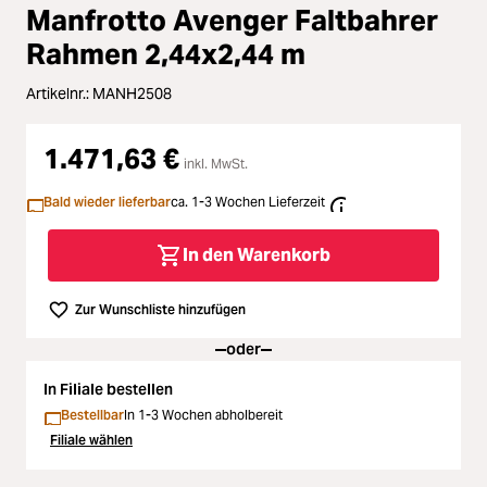
Zubehör
Manfrotto Avenger Faltbahrer
Loading...
Rahmen 2,44x2,44 m
Licht & Studio
Artikelnr.:
MANH2508
Loading...
Bildbearbeitung
1.471,63 €
Loading...
inkl. MwSt.
Ferngläser
Bald wieder lieferbar
ca. 1-3 Wochen Lieferzeit
Loading...
Second Hand
In den Warenkorb
Loading...
SALE
Zur Wunschliste hinzufügen
Loading...
oder
In Filiale bestellen
Bestellbar
In 1-3 Wochen abholbereit
Filiale wählen