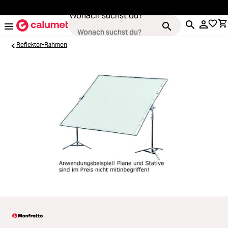
alt springen
Wonach suchst du?
Reflektor-Rahmen
Kameras
Loading...
Objektive
Loading...
Video & Drohnen
Loading...
Stative & Gimbals
Loading...
Taschen
Loading...