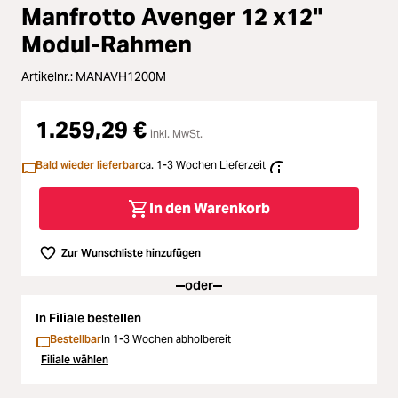
Zubehör
Manfrotto Avenger 12 x12"
Loading...
Modul-Rahmen
Licht & Studio
Artikelnr.:
MANAVH1200M
Loading...
Bildbearbeitung
1.259,29 €
Loading...
inkl. MwSt.
Ferngläser
Bald wieder lieferbar
ca. 1-3 Wochen Lieferzeit
Loading...
Second Hand
In den Warenkorb
Loading...
SALE
Zur Wunschliste hinzufügen
Loading...
oder
In Filiale bestellen
Bestellbar
In 1-3 Wochen abholbereit
Filiale wählen