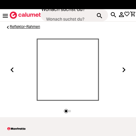
alt springen
Wonach suchst du?
Reflektor-Rahmen
Kameras
Loading...
Objektive
Loading...
Video & Drohnen
Loading...
Stative & Gimbals
Loading...
Taschen
Loading...