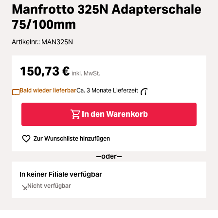
Loading...
Zubehör
Manfrotto 325N Adapterschale
75/100mm
Loading...
Licht & Studio
Artikelnr.:
MAN325N
Loading...
Bildbearbeitung
150,73 €
inkl. MwSt.
Loading...
Ferngläser
Bald wieder lieferbar
Ca. 3 Monate Lieferzeit
Loading...
Second Hand
In den Warenkorb
Loading...
SALE
Zur Wunschliste hinzufügen
oder
In keiner Filiale verfügbar
Nicht verfügbar