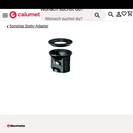
alt springen
Wonach suchst du?
Sonstige Stativ-Adapter
Loading...
Kameras
Loading...
Objektive
Loading...
Video & Drohnen
Loading...
Stative & Gimbals
Loading...
Taschen