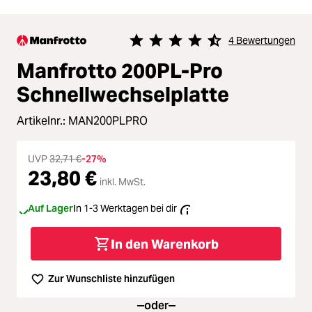
4 Bewertungen
Durchschnittliche Bewertung von 4.
Manfrotto 200PL-Pro
Schnellwechselplatte
Artikelnr.:
MAN200PLPRO
UVP
32,71 €
-27%
23,80 €
inkl. MwSt.
Auf Lager
In 1-3 Werktagen bei dir
In den Warenkorb
Zur Wunschliste hinzufügen
oder