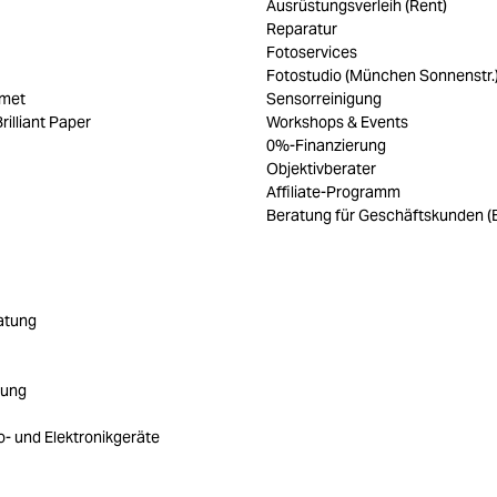
Ausrüstungsverleih (Rent)
Reparatur
Fotoservices
Fotostudio (München Sonnenstr.
umet
Sensorreinigung
rilliant Paper
Workshops & Events
0%-Finanzierung
Objektivberater
Affiliate-Programm
Beratung für Geschäftskunden (
atung
rung
ro- und Elektronikgeräte