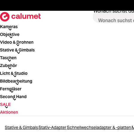
springen
Zur Hauptnavigation springen
Wonach suchst du
Kameras
Kameras
Objektive
Objektive
Video & Drohnen
Video & Drohnen
Stative & Gimbals
Stative & Gimbals
Taschen
Taschen
Zubehör
Zubehör
Licht & Studio
Licht & Studio
Bildbearbeitung
Bildbearbeitung
Ferngläser
Ferngläser
Second Hand
Second Hand
SALE
SALE
Aktionen
Stative & Gimbals
Stativ-Adapter
Schnellwechseladapter & -platten
M