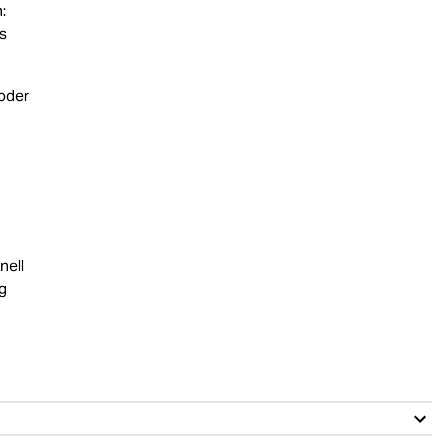
:
ss
 oder
nell
kg