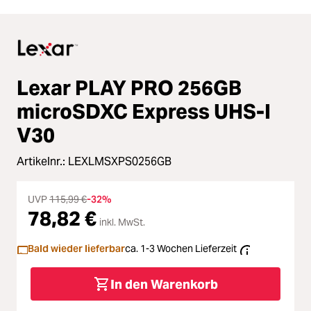
Lexar PLAY PRO 256GB
microSDXC Express UHS-I
V30
Artikelnr.:
LEXLMSXPS0256GB
UVP
115,99 €
-32%
78,82 €
inkl. MwSt.
Bald wieder lieferbar
ca. 1-3 Wochen Lieferzeit
In den Warenkorb