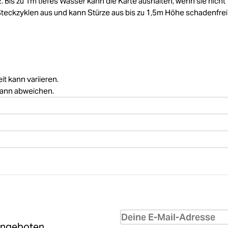
 Bis zu 1m tiefes Wasser kann die Karte aushalten, wenn sie nicht
0 Steckzyklen aus und kann Stürze aus bis zu 1,5m Höhe schadenfrei
it kann variieren.
 kann abweichen.
Angeboten.