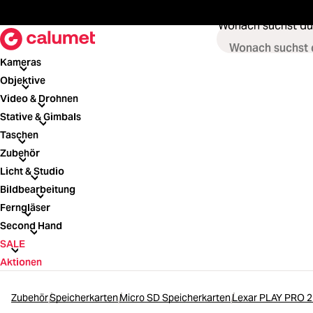
springen
Zur Hauptnavigation springen
Wonach suchst du
Kameras
Kameras
Objektive
Objektive
Video & Drohnen
Video & Drohnen
Stative & Gimbals
Stative & Gimbals
Taschen
Taschen
Zubehör
Zubehör
Licht & Studio
Licht & Studio
Bildbearbeitung
Bildbearbeitung
Ferngläser
Ferngläser
Second Hand
Second Hand
SALE
SALE
Aktionen
Zubehör
Speicherkarten
Micro SD Speicherkarten
Lexar PLAY PRO 2