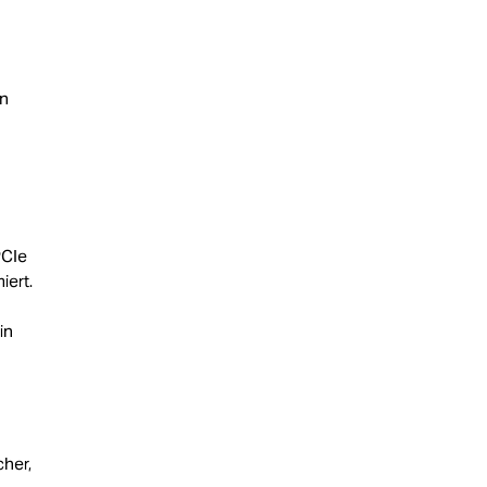
in
PCIe
iert.
in
cher,