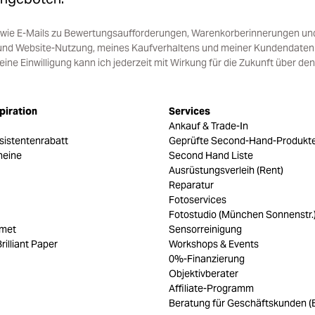
sowie E-Mails zu Bewertungsaufforderungen, Warenkorberinnerungen un
und Website-Nutzung, meines Kaufverhaltens und meiner Kundendaten i
e Einwilligung kann ich jederzeit mit Wirkung für die Zukunft über den
piration
Services
Ankauf & Trade-In
sistentenrabatt
Geprüfte Second-Hand-Produkt
heine
Second Hand Liste
Ausrüstungsverleih (Rent)
Reparatur
Fotoservices
Fotostudio (München Sonnenstr.
umet
Sensorreinigung
rilliant Paper
Workshops & Events
0%-Finanzierung
Objektivberater
Affiliate-Programm
Beratung für Geschäftskunden (