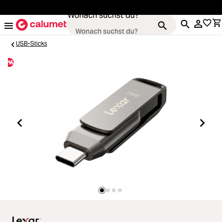
alt springen
Wonach suchst du?
USB-Sticks
%
Kameras
Loading...
Objektive
Loading...
Video & Drohnen
Loading...
Stative & Gimbals
Loading...
Taschen
Loading...