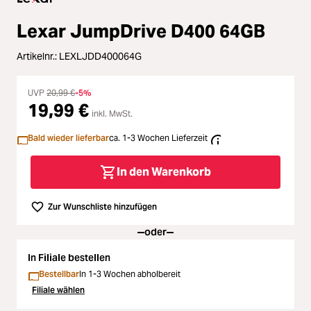
Zubehör
Loading...
Lexar JumpDrive D400 64GB
Licht & Studio
Artikelnr.:
LEXLJDD400064G
Loading...
Bildbearbeitung
UVP
20,99 €
-5%
Loading...
19,99 €
inkl. MwSt.
Ferngläser
Bald wieder lieferbar
ca. 1-3 Wochen Lieferzeit
Loading...
Second Hand
In den Warenkorb
Loading...
SALE
Zur Wunschliste hinzufügen
Loading...
oder
In Filiale bestellen
Bestellbar
In 1-3 Wochen abholbereit
Filiale wählen