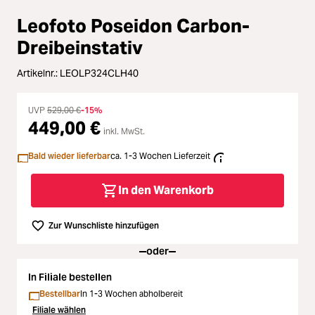
Zubehör
ading...
Leofoto Poseidon Carbon-
Licht & Studio
Dreibeinstativ
ading...
Artikelnr.:
LEOLP324CLH40
Bildbearbeitung
ading...
UVP
529,00 €
-15%
Ferngläser
449,00 €
ading...
inkl. MwSt.
Bald wieder lieferbar
ca. 1-3 Wochen Lieferzeit
Second Hand
ading...
In den Warenkorb
SALE
ading...
Zur Wunschliste hinzufügen
oder
In Filiale bestellen
Bestellbar
In 1-3 Wochen abholbereit
Filiale wählen