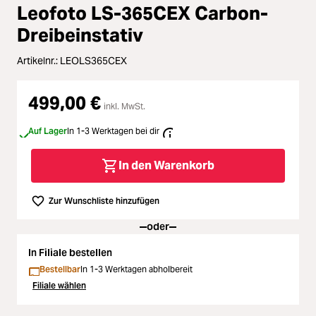
Loading...
Zubehör
Leofoto LS-365CEX Carbon-
Loading...
Dreibeinstativ
Licht & Studio
Artikelnr.:
LEOLS365CEX
Loading...
Bildbearbeitung
499,00 €
inkl. MwSt.
Loading...
Ferngläser
Auf Lager
In 1-3 Werktagen bei dir
Loading...
Second Hand
In den Warenkorb
Loading...
SALE
Zur Wunschliste hinzufügen
oder
In Filiale bestellen
Bestellbar
In 1-3 Werktagen abholbereit
Filiale wählen