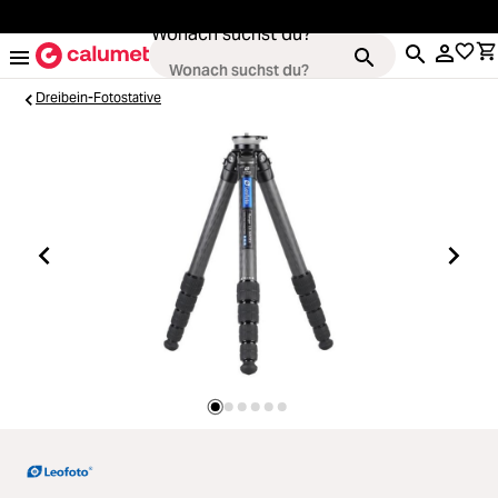
alt springen
Wonach suchst du?
Dreibein-Fotostative
Loading...
Kameras
Loading...
Objektive
Loading...
Video & Drohnen
Loading...
Stative & Gimbals
Loading...
Taschen