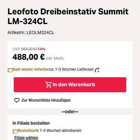
Loading...
Zubehör
Leofoto Dreibeinstativ Summit
Loading...
Licht & Studio
LM-324CL
Loading...
Artikelnr.:
LEOLM324CL
Bildbearbeitung
Loading...
UVP
569,00 €
-14%
Ferngläser
488,00 €
inkl. MwSt.
Loading...
Bald wieder lieferbar
ca. 1-3 Wochen Lieferzeit
Second Hand
Loading...
In den Warenkorb
SALE
Zur Wunschliste hinzufügen
Loading...
oder
In Filiale bestellen
Bestellbar
In 1-3 Wochen abholbereit
Filiale wählen