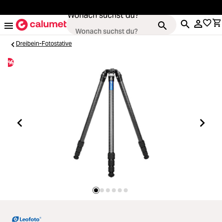
alt springen
Wonach suchst du?
Dreibein-Fotostative
%
Kameras
Loading...
Objektive
Loading...
Video & Drohnen
Loading...
Stative & Gimbals
Loading...
Taschen