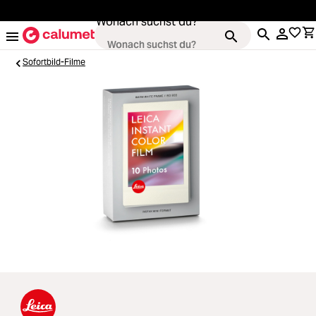
alt springen
Wonach suchst du?
Sofortbild-Filme
Kameras
Loading...
Objektive
Loading...
Video & Drohnen
Loading...
Stative & Gimbals
Loading...
Taschen