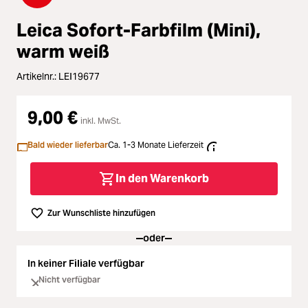
Loading...
Zubehör
Loading...
Leica Sofort-Farbfilm (Mini),
Licht & Studio
warm weiß
Loading...
Bildbearbeitung
Artikelnr.:
LEI19677
Loading...
9,00 €
Ferngläser
inkl. MwSt.
Loading...
Bald wieder lieferbar
Ca. 1-3 Monate Lieferzeit
Second Hand
In den Warenkorb
Loading...
SALE
Zur Wunschliste hinzufügen
Loading...
oder
In keiner Filiale verfügbar
Nicht verfügbar