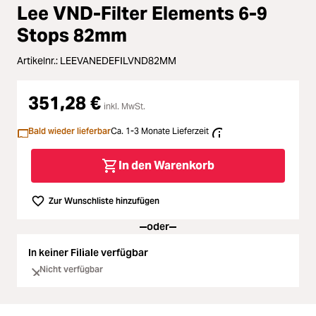
Zubehör
Lee VND-Filter Elements 6-9
ading...
Stops 82mm
Licht & Studio
Artikelnr.:
LEEVANEDEFILVND82MM
ading...
Bildbearbeitung
351,28 €
ading...
inkl. MwSt.
Ferngläser
Bald wieder lieferbar
Ca. 1-3 Monate Lieferzeit
ading...
Second Hand
In den Warenkorb
ading...
SALE
Zur Wunschliste hinzufügen
ading...
oder
In keiner Filiale verfügbar
Nicht verfügbar