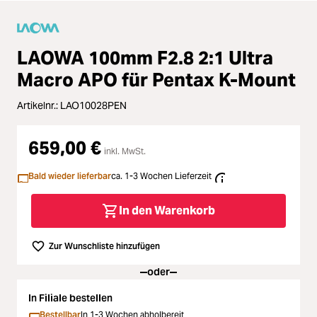
Zubehör
Loading...
Licht & Studio
LAOWA 100mm F2.8 2:1 Ultra
Loading...
Macro APO für Pentax K-Mount
Bildbearbeitung
Artikelnr.:
LAO10028PEN
Loading...
Ferngläser
659,00 €
Loading...
inkl. MwSt.
Second Hand
Bald wieder lieferbar
ca. 1-3 Wochen Lieferzeit
Loading...
SALE
In den Warenkorb
Loading...
Zur Wunschliste hinzufügen
oder
In Filiale bestellen
Bestellbar
In 1-3 Wochen abholbereit