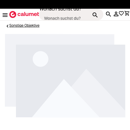
alt springen
Wonach suchst du?
Sonstige Objektive
Kameras
Loading...
Objektive
Loading...
Video & Drohnen
Loading...
Stative & Gimbals
Loading...
Taschen
Loading...