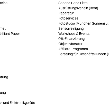
heine
Second Hand Liste
Ausrüstungsverleih (Rent)
Reparatur
Fotoservices
Fotostudio (München Sonnenstr.
umet
Sensorreinigung
rilliant Paper
Workshops & Events
0%-Finanzierung
Objektivberater
Affiliate-Programm
Beratung für Geschäftskunden (
atung
rung
ro- und Elektronikgeräte