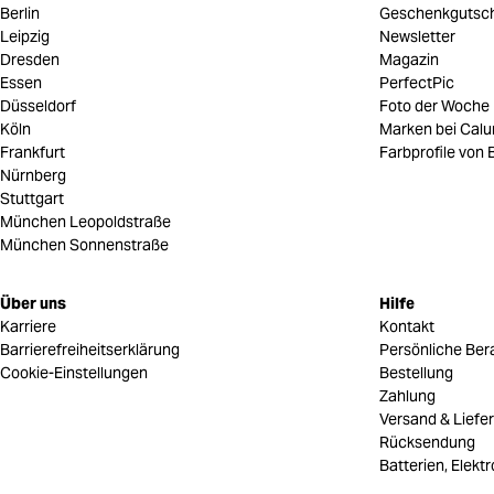
Berlin
Geschenkgutsc
Leipzig
Newsletter
Dresden
Magazin
Essen
PerfectPic
Düsseldorf
Foto der Woche
Köln
Marken bei Cal
Frankfurt
Farbprofile von B
Nürnberg
Stuttgart
München Leopoldstraße
München Sonnenstraße
Über uns
Hilfe
Karriere
Kontakt
Barrierefreiheitserklärung
Persönliche Ber
Cookie-Einstellungen
Bestellung
Zahlung
Versand & Liefe
Rücksendung
Batterien, Elekt