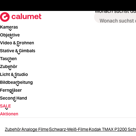
springen
Zur Hauptnavigation springen
Wonach suchst du
Kameras
Kameras
Objektive
Objektive
Video & Drohnen
Video & Drohnen
Stative & Gimbals
Stative & Gimbals
Taschen
Taschen
Zubehör
Zubehör
Licht & Studio
Licht & Studio
Bildbearbeitung
Bildbearbeitung
Ferngläser
Ferngläser
Second Hand
Second Hand
SALE
SALE
Aktionen
Zubehör
Analoge Filme
Schwarz-Weiß-Filme
Kodak TMAX P3200 Schw