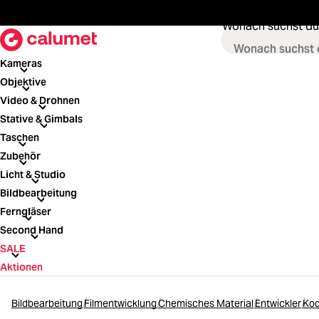
springen
Zur Hauptnavigation springen
Wonach suchst du
Kameras
Kameras
Objektive
Objektive
Video & Drohnen
Video & Drohnen
Stative & Gimbals
Stative & Gimbals
Taschen
Taschen
Zubehör
Zubehör
Licht & Studio
Licht & Studio
Bildbearbeitung
Bildbearbeitung
Ferngläser
Ferngläser
Second Hand
Second Hand
SALE
SALE
Aktionen
Bildbearbeitung
Filmentwicklung
Chemisches Material
Entwickler
Kod