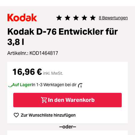
8 Bewertungen
Durchschnittliche Bewertung von 5 
Kodak D-76 Entwickler für
3,8 l
Artikelnr.:
KOD1464817
16,96 €
inkl. MwSt.
Auf Lager
In 1-3 Werktagen bei dir
In den Warenkorb
Zur Wunschliste hinzufügen
oder