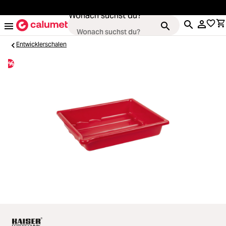
alt springen
Wonach suchst du?
Entwicklerschalen
%
Kameras
Loading...
Objektive
Loading...
Video & Drohnen
Loading...
Stative & Gimbals
Loading...
Taschen
Loading...