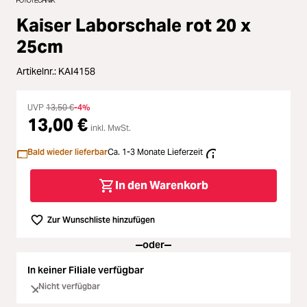
Zubehör
Loading...
Kaiser Laborschale rot 20 x
Licht & Studio
Loading...
25cm
Artikelnr.:
KAI4158
Bildbearbeitung
Loading...
UVP
13,50 €
-4%
Ferngläser
Loading...
13,00 €
inkl. MwSt.
Bald wieder lieferbar
Ca. 1-3 Monate Lieferzeit
Second Hand
Loading...
In den Warenkorb
SALE
Loading...
Zur Wunschliste hinzufügen
oder
In keiner Filiale verfügbar
Nicht verfügbar