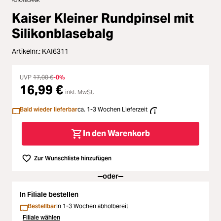
Zubehör
ading...
Kaiser Kleiner Rundpinsel mit
Licht & Studio
Silikonblasebalg
ading...
Artikelnr.:
KAI6311
Bildbearbeitung
ading...
UVP
17,00 €
-0%
Ferngläser
16,99 €
ading...
inkl. MwSt.
Bald wieder lieferbar
ca. 1-3 Wochen Lieferzeit
Second Hand
ading...
In den Warenkorb
SALE
ading...
Zur Wunschliste hinzufügen
oder
In Filiale bestellen
Bestellbar
In 1-3 Wochen abholbereit
Filiale wählen